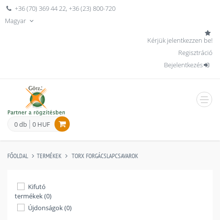
+36 (70) 369 44 22
,
+36 (23) 800-720
Magyar
Kérjük jelentkezzen be!
Regisztráció
Bejelentkezés
men
0 db
0 HUF
FŐOLDAL
TERMÉKEK
TORX FORGÁCSLAPCSAVAROK
Kifutó
termékek (0)
Újdonságok (0)