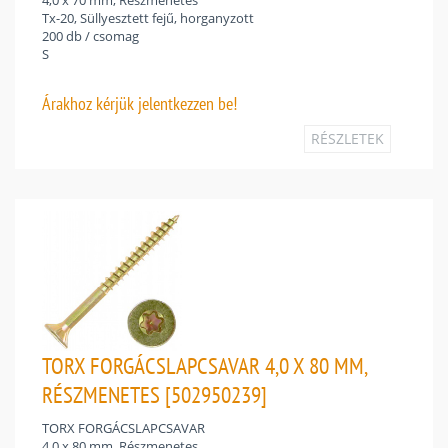
4,0 x 70 mm, Részmenetes
Tx-20, Süllyesztett fejű, horganyzott
200 db / csomag
S
Árakhoz
kérjük jelentkezzen be!
RÉSZLETEK
TORX FORGÁCSLAPCSAVAR 4,0 X 80 MM,
RÉSZMENETES [502950239]
TORX FORGÁCSLAPCSAVAR
4,0 x 80 mm, Részmenetes