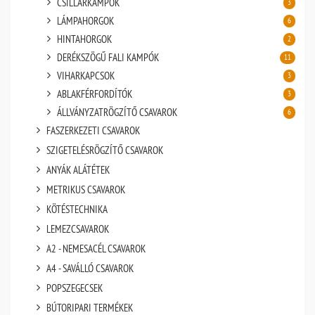
CSILLÁRKAMPÓK
3
LÁMPAHORGOK
6
HINTAHORGOK
2
DERÉKSZÖGŰ FALI KAMPÓK
11
VIHARKAPCSOK
3
ABLAKFÉRFORDÍTÓK
3
ÁLLVÁNYZATRÖGZÍTŐ CSAVAROK
6
FASZERKEZETI CSAVAROK
SZIGETELÉSRÖGZÍTŐ CSAVAROK
ANYÁK ALÁTÉTEK
METRIKUS CSAVAROK
KÖTÉSTECHNIKA
LEMEZCSAVAROK
A2 - NEMESACÉL CSAVAROK
A4 - SAVÁLLÓ CSAVAROK
POPSZEGECSEK
BÚTORIPARI TERMÉKEK