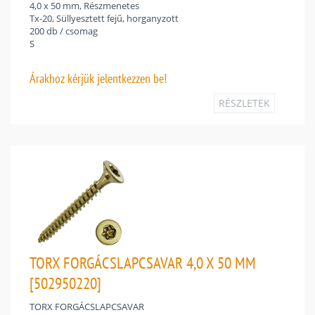
4,0 x 50 mm, Részmenetes
Tx-20, Süllyesztett fejű, horganyzott
200 db / csomag
S
Árakhoz
kérjük jelentkezzen be!
RÉSZLETEK
TORX FORGÁCSLAPCSAVAR 4,0 X 50 MM
[502950220]
TORX FORGÁCSLAPCSAVAR