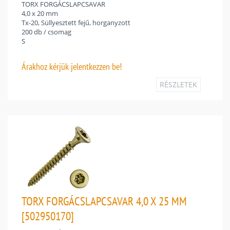
TORX FORGÁCSLAPCSAVAR
4,0 x 20 mm
Tx-20, Süllyesztett fejű, horganyzott
200 db / csomag
S
Árakhoz
kérjük jelentkezzen be!
RÉSZLETEK
TORX FORGÁCSLAPCSAVAR 4,0 X 25 MM
[502950170]