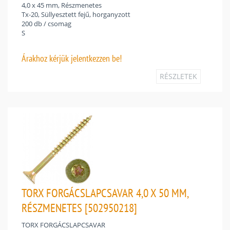
4,0 x 45 mm, Részmenetes
Tx-20, Süllyesztett fejű, horganyzott
200 db / csomag
S
Árakhoz
kérjük jelentkezzen be!
RÉSZLETEK
TORX FORGÁCSLAPCSAVAR 4,0 X 50 MM,
RÉSZMENETES [502950218]
TORX FORGÁCSLAPCSAVAR