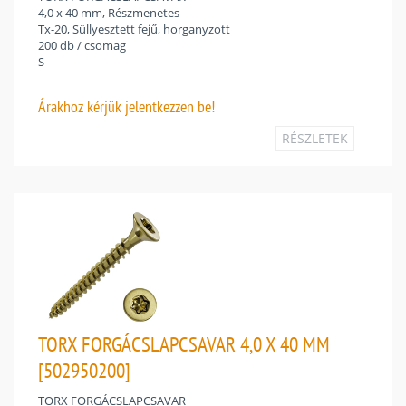
4,0 x 40 mm, Részmenetes
Tx-20, Süllyesztett fejű, horganyzott
200 db / csomag
S
Árakhoz
kérjük jelentkezzen be!
RÉSZLETEK
TORX FORGÁCSLAPCSAVAR 4,0 X 40 MM
[502950200]
TORX FORGÁCSLAPCSAVAR