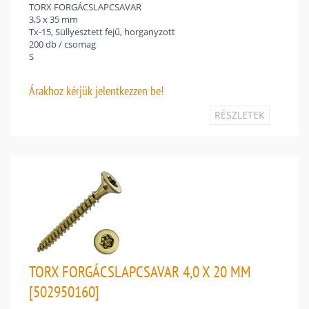
TORX FORGÁCSLAPCSAVAR
3,5 x 35 mm
Tx-15, Süllyesztett fejű, horganyzott
200 db / csomag
S
Árakhoz
kérjük jelentkezzen be!
RÉSZLETEK
TORX FORGÁCSLAPCSAVAR 4,0 X 20 MM
[502950160]