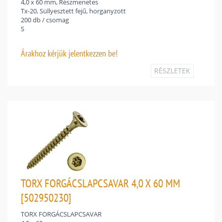
4,0 x 60 mm, Részmenetes
Tx-20, Süllyesztett fejű, horganyzott
200 db / csomag
S
Árakhoz
kérjük jelentkezzen be!
RÉSZLETEK
TORX FORGÁCSLAPCSAVAR 4,0 X 60 MM
[502950230]
TORX FORGÁCSLAPCSAVAR