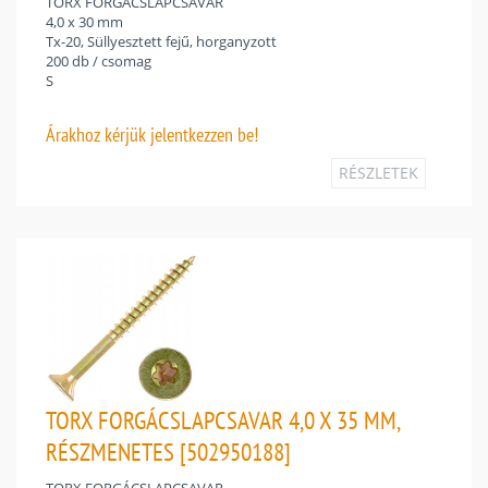
TORX FORGÁCSLAPCSAVAR
4,0 x 30 mm
Tx-20, Süllyesztett fejű, horganyzott
200 db / csomag
S
Árakhoz
kérjük jelentkezzen be!
RÉSZLETEK
TORX FORGÁCSLAPCSAVAR 4,0 X 35 MM,
RÉSZMENETES [502950188]