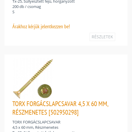
Tx-25, Süllyesztett fejű, horganyzott
200 db / csomag
S
Árakhoz
kérjük jelentkezzen be!
RÉSZLETEK
TORX FORGÁCSLAPCSAVAR 4,5 X 60 MM,
RÉSZMENETES [502950298]
TORX FORGÁCSLAPCSAVAR
4,5 x 60 mm, Részmenetes