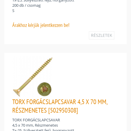
Tx-25, Süllyesztett fejű, horganyzott
200 db / csomag
S
Árakhoz
kérjük jelentkezzen be!
RÉSZLETEK
TORX FORGÁCSLAPCSAVAR 4,5 X 70 MM,
RÉSZMENETES [502950308]
TORX FORGÁCSLAPCSAVAR
4,5 x 70 mm, Részmenetes
Tx-25, Süllyesztett fejű, horganyzott