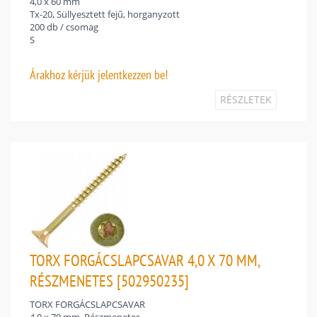
4,0 x 60 mm
Tx-20, Süllyesztett fejű, horganyzott
200 db / csomag
S
Árakhoz
kérjük jelentkezzen be!
RÉSZLETEK
TORX FORGÁCSLAPCSAVAR 4,0 X 70 MM,
RÉSZMENETES [502950235]
TORX FORGÁCSLAPCSAVAR