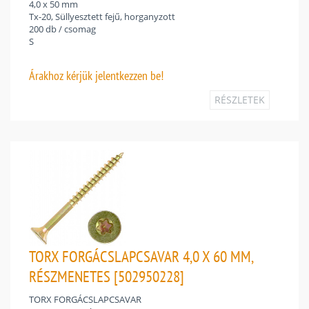
4,0 x 50 mm
Tx-20, Süllyesztett fejű, horganyzott
200 db / csomag
S
Árakhoz
kérjük jelentkezzen be!
RÉSZLETEK
TORX FORGÁCSLAPCSAVAR 4,0 X 60 MM,
RÉSZMENETES [502950228]
TORX FORGÁCSLAPCSAVAR