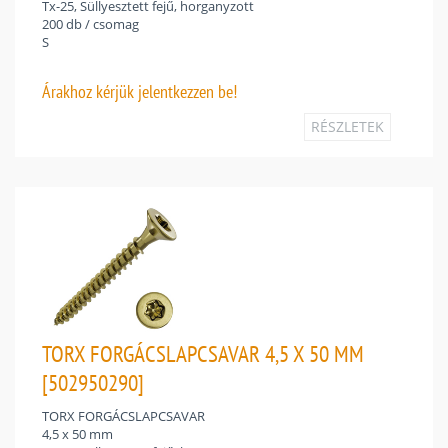
Tx-25, Süllyesztett fejű, horganyzott
200 db / csomag
S
Árakhoz
kérjük jelentkezzen be!
RÉSZLETEK
TORX FORGÁCSLAPCSAVAR 4,5 X 50 MM
[502950290]
TORX FORGÁCSLAPCSAVAR
4,5 x 50 mm