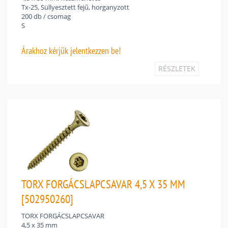
Tx-25, Süllyesztett fejű, horganyzott
200 db / csomag
S
Árakhoz
kérjük jelentkezzen be!
RÉSZLETEK
TORX FORGÁCSLAPCSAVAR 4,5 X 35 MM
[502950260]
TORX FORGÁCSLAPCSAVAR
4,5 x 35 mm