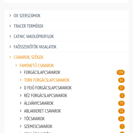
OX SZERSZÁMOK
TRACER TERMÉKEK
CATNIC VAKOLÓPROFILOK
FAÖSSZEKÖTŐK VASALATOK
CSAVAROK, SZÖGEK
FAMENETŰ CSAVAROK
FORGÁCSLAPCSAVAROK
134
TORX FORGÁCSLAPCSAVAROK
62
D FEJŰ FORGÁCSLAPCSAVAROK
17
RÉZ FORGÁCSLAPCSAVAROK
2
ÁLLVÁNYCSAVAROK
73
ABLAKKERET CSAVAROK
21
TŐCSAVAROK
21
SZEMESCSAVAROK
7