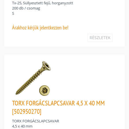
Tx-25, Süllyesztett fejű, horganyzott
200 db / csomag
S
Árakhoz
kérjük jelentkezzen be!
RÉSZLETEK
TORX FORGÁCSLAPCSAVAR 4,5 X 40 MM
[502950270]
TORX FORGÁCSLAPCSAVAR
4,5 x 40 mm