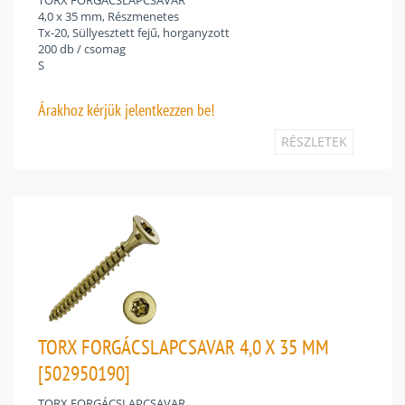
TORX FORGÁCSLAPCSAVAR
4,0 x 35 mm, Részmenetes
Tx-20, Süllyesztett fejű, horganyzott
200 db / csomag
S
Árakhoz
kérjük jelentkezzen be!
RÉSZLETEK
TORX FORGÁCSLAPCSAVAR 4,0 X 35 MM
[502950190]
TORX FORGÁCSLAPCSAVAR