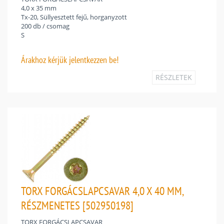
4,0 x 35 mm
Tx-20, Süllyesztett fejű, horganyzott
200 db / csomag
S
Árakhoz
kérjük jelentkezzen be!
RÉSZLETEK
TORX FORGÁCSLAPCSAVAR 4,0 X 40 MM,
RÉSZMENETES [502950198]
TORX FORGÁCSLAPCSAVAR