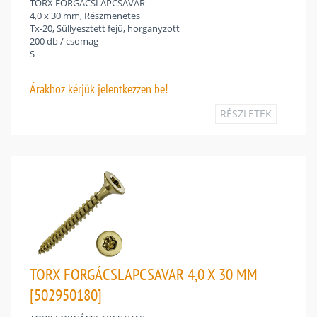
TORX FORGÁCSLAPCSAVAR
4,0 x 30 mm, Részmenetes
Tx-20, Süllyesztett fejű, horganyzott
200 db / csomag
S
Árakhoz
kérjük jelentkezzen be!
RÉSZLETEK
TORX FORGÁCSLAPCSAVAR 4,0 X 30 MM
[502950180]