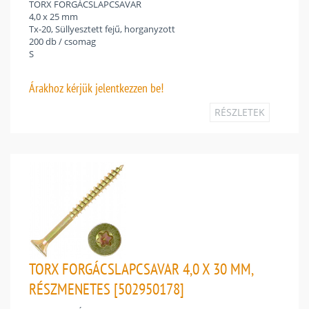
TORX FORGÁCSLAPCSAVAR
4,0 x 25 mm
Tx-20, Süllyesztett fejű, horganyzott
200 db / csomag
S
Árakhoz
kérjük jelentkezzen be!
RÉSZLETEK
TORX FORGÁCSLAPCSAVAR 4,0 X 30 MM,
RÉSZMENETES [502950178]