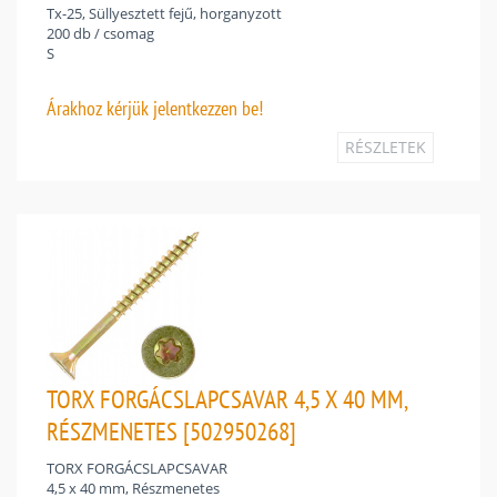
Tx-25, Süllyesztett fejű, horganyzott
200 db / csomag
S
Árakhoz
kérjük jelentkezzen be!
RÉSZLETEK
TORX FORGÁCSLAPCSAVAR 4,5 X 40 MM,
RÉSZMENETES [502950268]
TORX FORGÁCSLAPCSAVAR
4,5 x 40 mm, Részmenetes