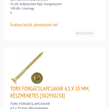
Tx-20, Süllyesztett fejű, horganyzott
100 db / csomag
S
Árakhoz
kérjük jelentkezzen be!
RÉSZLETEK
TORX FORGÁCSLAPCSAVAR 4,5 X 35 MM,
RÉSZMENETES [502950258]
TORX FORGÁCSLAPCSAVAR
4,5 x 35 mm, Részmenetes