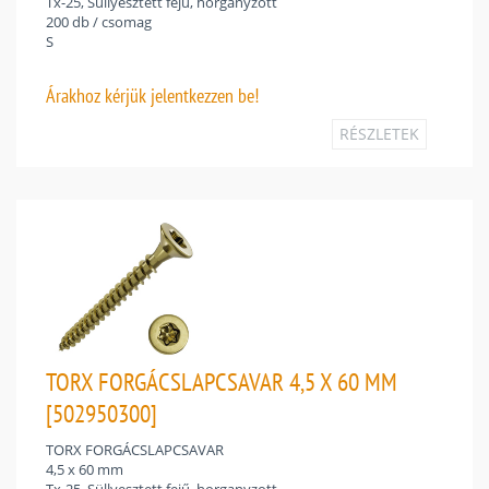
Tx-25, Süllyesztett fejű, horganyzott
200 db / csomag
S
Árakhoz
kérjük jelentkezzen be!
RÉSZLETEK
TORX FORGÁCSLAPCSAVAR 4,5 X 60 MM
[502950300]
TORX FORGÁCSLAPCSAVAR
4,5 x 60 mm