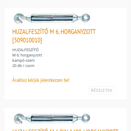
HUZALFESZÍTŐ M 6, HORGANYZOTT
[509010010]
HUZALFESZÍTŐ
M 6, horganyzott
kampó-szem
20 db / csom
Árakhoz
kérjük jelentkezzen be!
RÉSZLETEK