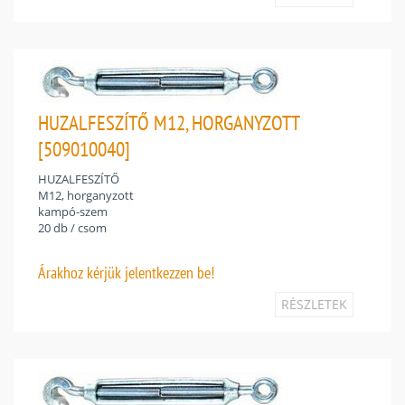
HUZALFESZÍTŐ M12, HORGANYZOTT
[509010040]
HUZALFESZÍTŐ
M12, horganyzott
kampó-szem
20 db / csom
Árakhoz
kérjük jelentkezzen be!
RÉSZLETEK