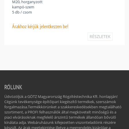
M20, horganyzott
kampó-szem
5 db / csom
Árakhoz
kérjük jelentkezzen be!
RÉSZLETEK
RÓLUNK
Üdvözöljük a GÖTZ Magyarország Rögzítéstechnika Kft. honlapján!
Cégünk tevékenysége építőipari kiegészítő termékek, szerszámok
forgalmazása.Termékkörünket a szakkereskedésekben megtalálható
szortiment, a PROFI felhasználók által megkövetelt minőségű és a
piaci elvárásoknak megfelelő árszintű termékek állandóan bővülő
kínálata adja. Webáruházunk kifejezetten viszonteladóink részére
készült. Az árak megtekintése illetve a megrendelés kizárólag a