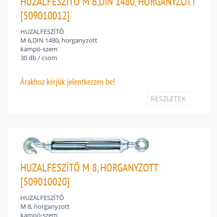
HUZALFESZÍTŐ M 6,DIN 1480, HORGANYZOTT
[509010012]
HUZALFESZÍTŐ
M 6,DIN 1480, horganyzott
kampó-szem
30 db / csom
Árakhoz
kérjük jelentkezzen be!
RÉSZLETEK
HUZALFESZÍTŐ M 8, HORGANYZOTT
[509010020]
HUZALFESZÍTŐ
M 8, horganyzott
kampó-szem