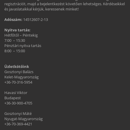
regisztrációt, majd a bejelentkezést követően lehetséges. Kérdéseikkel
és javaslataikkal kérjük, keressenek minket!
Adószám:
14512607-2-13
Nyitva tartás:
Hétfőtől – Péntekig
7:00 – 15:30
Pénztári nyitva tartás
8:00 – 15:00
Üzletkötőink
Gosztonyi Balázs
Kelet-Magyarország
+36-70-316-5954
Havasi Viktor
Budapest
+36-30-900-4705
Gosztonyi Máté
Nyugat-Magyarország
+36-70-369-4421