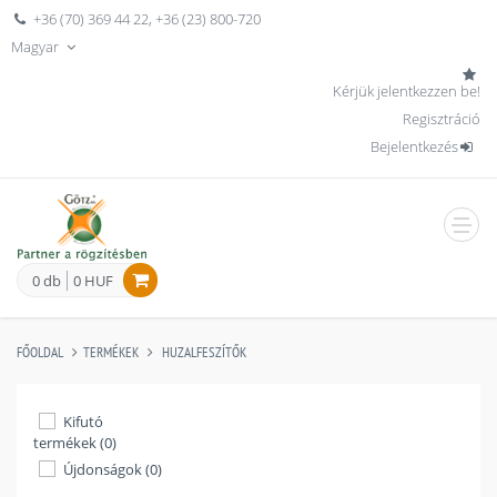
+36 (70) 369 44 22
,
+36 (23) 800-720
Magyar
Kérjük jelentkezzen be!
Regisztráció
Bejelentkezés
men
0 db
0 HUF
FŐOLDAL
TERMÉKEK
HUZALFESZÍTŐK
Kifutó
termékek (0)
Újdonságok (0)