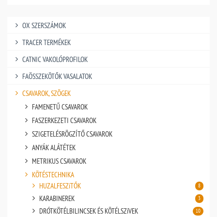
OX SZERSZÁMOK
TRACER TERMÉKEK
CATNIC VAKOLÓPROFILOK
FAÖSSZEKÖTŐK VASALATOK
CSAVAROK, SZÖGEK
FAMENETŰ CSAVAROK
FASZERKEZETI CSAVAROK
SZIGETELÉSRÖGZÍTŐ CSAVAROK
ANYÁK ALÁTÉTEK
METRIKUS CSAVAROK
KÖTÉSTECHNIKA
HUZALFESZíTŐK
8
KARABINEREK
3
DRÓTKÖTÉLBILINCSEK ÉS KÖTÉLSZíVEK
10