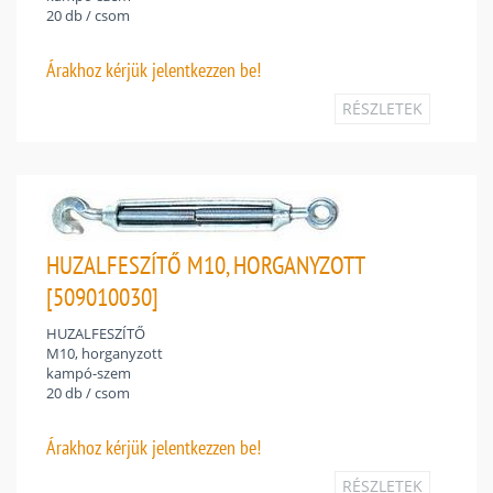
20 db / csom
Árakhoz
kérjük jelentkezzen be!
RÉSZLETEK
HUZALFESZÍTŐ M10, HORGANYZOTT
[509010030]
HUZALFESZÍTŐ
M10, horganyzott
kampó-szem
20 db / csom
Árakhoz
kérjük jelentkezzen be!
RÉSZLETEK