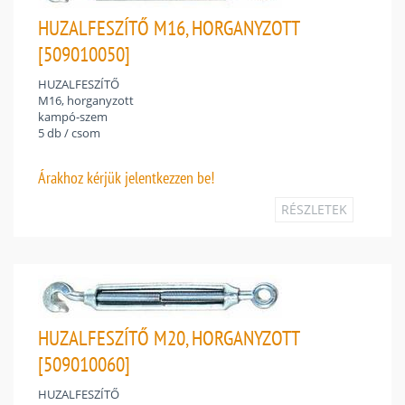
HUZALFESZÍTŐ M16, HORGANYZOTT
[509010050]
HUZALFESZÍTŐ
M16, horganyzott
kampó-szem
5 db / csom
Árakhoz
kérjük jelentkezzen be!
RÉSZLETEK
HUZALFESZÍTŐ M20, HORGANYZOTT
[509010060]
HUZALFESZÍTŐ