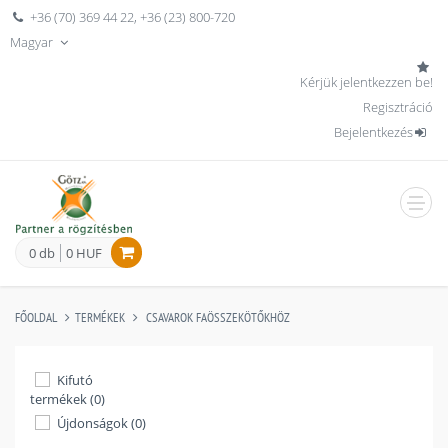
+36 (70) 369 44 22
,
+36 (23) 800-720
Magyar
Kérjük jelentkezzen be!
Regisztráció
Bejelentkezés
men
0 db
0 HUF
FŐOLDAL
TERMÉKEK
CSAVAROK FAÖSSZEKÖTŐKHÖZ
Kifutó
termékek (0)
Újdonságok (0)