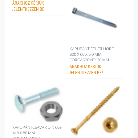
ÁRAKHOZ
KÉRJÜK
JELENTKEZZEN BE!
KAPUPÁNT FEHÉR HORG.
800 X 60 X 6,0 MM,
FORGÁSPONT: 20 MM
ÁRAKHOZ
KÉRJÜK
JELENTKEZZEN BE!
KAPUPÁNTCSAVAR DIN 603
M 8 X 80 MM -