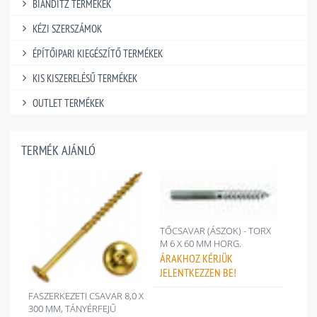
BIANDITZ TERMÉKEK
KÉZI SZERSZÁMOK
ÉPÍTŐIPARI KIEGÉSZÍTŐ TERMÉKEK
KIS KISZERELÉSŰ TERMÉKEK
OUTLET TERMÉKEK
TERMÉK AJÁNLÓ
TŐCSAVAR (ÁSZOK) - TORX
M 6 X 60 MM HORG.
ÁRAKHOZ
KÉRJÜK
JELENTKEZZEN BE!
FASZERKEZETI CSAVAR 8,0 X
300 MM, TÁNYÉRFEJŰ