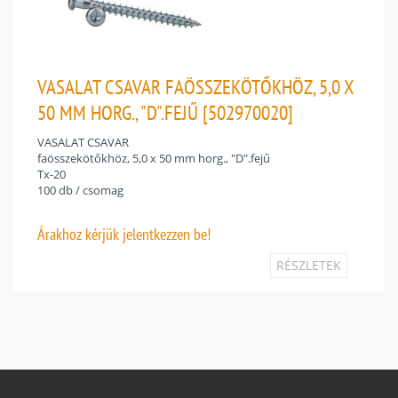
VASALAT CSAVAR FAÖSSZEKÖTŐKHÖZ, 5,0 X
50 MM HORG., "D".FEJŰ [502970020]
VASALAT CSAVAR
faösszekötőkhöz, 5,0 x 50 mm horg., "D".fejű
Tx-20
100 db / csomag
Árakhoz
kérjük jelentkezzen be!
RÉSZLETEK