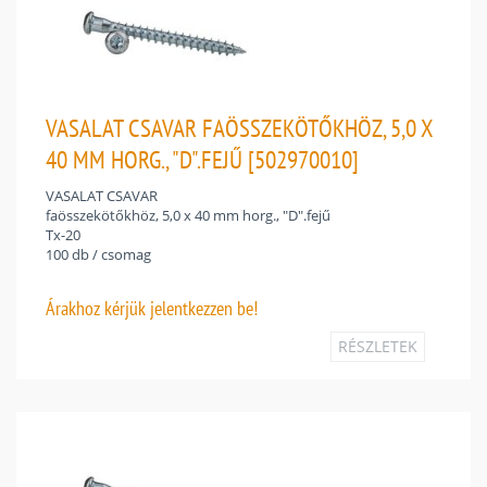
VASALAT CSAVAR FAÖSSZEKÖTŐKHÖZ, 5,0 X
40 MM HORG., "D".FEJŰ [502970010]
VASALAT CSAVAR
faösszekötőkhöz, 5,0 x 40 mm horg., "D".fejű
Tx-20
100 db / csomag
Árakhoz
kérjük jelentkezzen be!
RÉSZLETEK