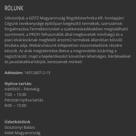
RÓLUNK
Üdvözöljük a GÖTZ Magyarország Rögzítéstechnika Kft. honlapján!
Cégünk tevékenysége építőipari kiegészítő termékek, szerszámok
forgalmazása.Termékkörünket a szakkereskedésekben megtalálható
szortiment, a PROFI felhasználók által megkövetelt minőségű és a
piaci elvárásoknak megfelelő árszintű termékek állandóan bővülő
kínálata adja. Webáruházunk kifejezetten viszonteladóink részére
készült. Az árak megtekintése illetve a megrendelés kizárólag a
regisztrációt, majd a bejelentkezést követően lehetséges. Kérdéseikkel
és javaslataikkal kérjük, keressenek minket!
Adószám:
14512607-2-13
Nyitva tartás:
Hétfőtől – Péntekig
7:00 – 15:30
Pénztári nyitva tartás
8:00 – 15:00
Üzletkötőink
Gosztonyi Balázs
Kelet-Magyarország