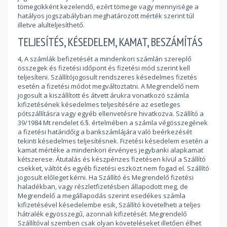
tömegcikként kezelendő, ezért tömege vagy mennyisége a
hatályos jogszabályban meghatározott mérték szerint túl
illetve alulteljesíthető.
TELJESÍTÉS, KÉSEDELEM, KAMAT, BESZÁMÍTÁS
4, A számlák befizetését a mindenkori számlán szereplő
összegek és fizetési időpont és fizetési mód szerint kell
teljesíteni. Szállítójogosult rendszeres késedelmes fizetés
esetén a fizetési módot megváltoztatni. A Megrendelő nem
jogosult a kiszállított és átvett árukra vonatkozó számla
kifizetésének késedelmes teljesítésére az esetleges
pótszállításra vagy egyéb ellenvetésre hivatkozva. Szállító a
39/1984 Mt rendelet 6.§. értelmében a számla végösszegének
a fizetési határidőig a bankszámlájára való beérkezését
tekinti késedelmes teljesítésnek. Fizetési késedelem esetén a
kamat mértéke a mindenkori érvényes jegybanki alapkamat
kétszerese. Átutalás és készpénzes fizetésen kívül a Szállító
csekket, váltót és egyéb fizetési eszközt nem fogad el. Szállító
jogosult előleget kérni. Ha Szállító és Megrendelő fizetési
haladékban, vagy részletfizetésben állapodott meg, de
Megrendelő a megállapodás szerint esedékes számla
kifizetésével késedelembe esik, Szállító követelheti a teljes
hátralék egyösszegű, azonnali kifizetését. Megrendelő
Szállítóval szemben csak olyan követeléseket illetően élhet