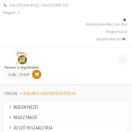
+36 (70) 369 44 22
,
+36 (23) 800-720
Magyar
Kérjük jelentkezzen be!
Regisztráció
Bejelentkezés
men
0 db
0 HUF
FŐOLDAL
ÁLTALÁNOS SZERZŐDÉSI FELTÉTELEK
BEJELENTKEZÉS
REGISZTRÁCIÓ
JELSZÓ VISSZAÁLLÍTÁSA