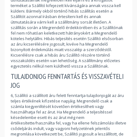
útmutatásainak megfelelően kell eljárni és a kifogásolt
terméket a Szállító kifejezett kívánságára annak vissza kell
küldeni. Bármely okból történő hibás szállítás esetén a
Szállítót azonnal írásban értesíteni kell és annak
útmutatására várni kell a szállítmány sorsát illetően. A
szállítás során a Megrendelő érdekkörében és a Szállítónak
fel nem róhatóan keletkezett hátrányokért a Megrendelő
köteles helytállni. Hibás teljesítés esetén Szállító elsősorban
az áru kicserélésére jogosult, kivéve ha Megrendelő
bizonyított érdekmúlás miatt visszalép a szerződéstől.
Kicserélésre csak a hibás áru Szállító részére történő
visszaküldés esetén van lehetőség. A szállítmány előzetes
egyeztetés nélkül nem küldhető vissza a Szállítónak.
TULAJDONJOG FENNTARTÁS ÉS VISSZAVÉTELI
JOG
6, Szállító a szállított áru felett fenntartja tulajdonjogát az áru
teljes értékének kifizetése napjáig. Megrendelő csak a
számla kiegyenlítését követően értékesítheti vagy
használhatja fel az árut. Ha Megrendelő a teljesítéssel
késedelembe esett és az árut még nem
értékesítette/használta fel, vagy ha ellene felszámolási illetve
csődeljárás indult, vagy vagyoni helyzetének jelentős
megromlása következett be, Szállító jogosult a leszállított, de