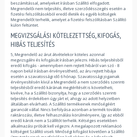
beszámítással, amelyeket írásban Szállító elfogadott.
Megrendelői nem teljesítés, illetve szerződésszegés esetén a
fizetési felszólításokból eredő illeték és egyéb költségek
Megrendelőt terhelik, amelyet a fizetési felszólításban Szállító
külön feltüntet.
MEGVIZSGÁLÁSI KÖTELEZETTSÉG, KIFOGÁS,
HIBÁS TELJESÍTÉS
5, Megrendelő az árut átvételekor köteles azonnal
megvizsgálni és kifogását írásban jelezni. Hibás teljesítésből
eredő kifogás - amennyiben nem rejtett hibáról van szó - 8
napon belül írásban érvényesíthető, az áru rejtett hibája
esetén a szavatossági idő 6 hónap. Szavatossági jogainak
érvényesítésén kívül a Megrendelő a nem szerződés szerinti
teljesítésből eredő kárának megtérítését is követelheti,
kivéve, ha a Szállító bizonyítja, hogy a szerződés szerinti
teljesítés érdekében úgy járt el, ahogy az adott helyzetben
általában elvárható. A Szállító termékeinek minőségéért
garanciát vállal. Nincs befolyása azonban a termék további
raktározási, illetve felhasználási körülményeire, így az ebből
eredő károk nem a Szállítót terhelik. Kétséges esetekben
alkalmazási próbát kell végezni. A megalapozott reklamáció
költségeit Szállító viseli. Minőségi kifogást követően a Szállító