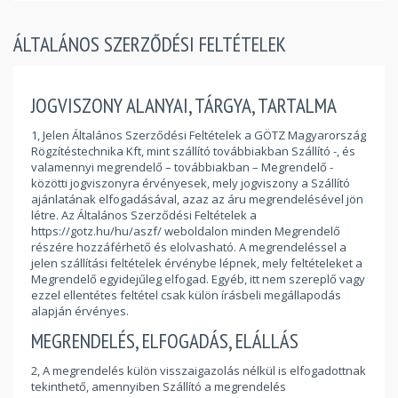
ÁLTALÁNOS SZERZŐDÉSI FELTÉTELEK
JOGVISZONY ALANYAI, TÁRGYA, TARTALMA
1, Jelen Általános Szerződési Feltételek a GÖTZ Magyarország
Rögzítéstechnika Kft, mint szállító továbbiakban Szállító -, és
valamennyi megrendelő – továbbiakban – Megrendelő -
közötti jogviszonyra érvényesek, mely jogviszony a Szállító
ajánlatának elfogadásával, azaz az áru megrendelésével jön
létre. Az Általános Szerződési Feltételek a
https://gotz.hu/hu/aszf/ weboldalon minden Megrendelő
részére hozzáférhető és elolvasható. A megrendeléssel a
jelen szállítási feltételek érvénybe lépnek, mely feltételeket a
Megrendelő egyidejűleg elfogad. Egyéb, itt nem szereplő vagy
ezzel ellentétes feltétel csak külön írásbeli megállapodás
alapján érvényes.
MEGRENDELÉS, ELFOGADÁS, ELÁLLÁS
2, A megrendelés külön visszaigazolás nélkül is elfogadottnak
tekinthető, amennyiben Szállító a megrendelés