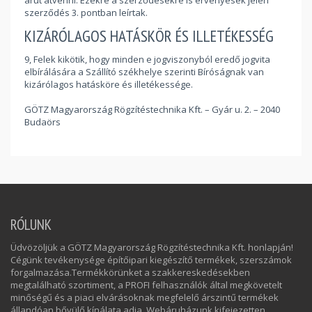
árut átvenni. Ezekre a szerződésekre is érvényesek jelen
szerződés 3. pontban leírtak.
KIZÁRÓLAGOS HATÁSKÖR ÉS ILLETÉKESSÉG
9, Felek kikötik, hogy minden e jogviszonyból eredő jogvita
elbírálására a Szállító székhelye szerinti Bíróságnak van
kizárólagos hatásköre és illetékessége.
GÖTZ Magyarország Rögzítéstechnika Kft. – Gyár u. 2. – 2040
Budaörs
RÓLUNK
Üdvözöljük a GÖTZ Magyarország Rögzítéstechnika Kft. honlapján!
Cégünk tevékenysége építőipari kiegészítő termékek, szerszámok
forgalmazása.Termékkörünket a szakkereskedésekben
megtalálható szortiment, a PROFI felhasználók által megkövetelt
minőségű és a piaci elvárásoknak megfelelő árszintű termékek
állandóan bővülő kínálata adja. Webáruházunk kifejezetten