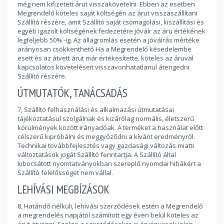
még nem kifizetett árut visszakövetelni. Ebben az esetben
Megrendelő köteles saját költségén az árut visszaszállítani
Szállító részére, amit Szállító saját csomagolási, kiszállítási és
egyéb igazolt költségének fedezetére jóváír az áru értékének
legfeljebb 50% -ig. Az állagromlás esetén a jóváírás mértéke
arányosan csökkenthető Ha a Megrendelő késedelembe
esett és az átvett árut már értékesítette, köteles az áruval
kapcsolatos követeléseit visszavonhatatlanul átengedni
Szállító részére.
ÚTMUTATÓK, TANÁCSADÁS
7, Szállító felhasználási és alkalmazási útmutatásai
tájékoztatásul szolgálnak és kizárólag normális, életszerű
körülmények között irányadóak. A terméket a használat előtt
célszerű kipróbálni és meggyőződni a kívánt eredményről.
Technikai továbbfejlesztés vagy gazdasági változás miatti
változtatások jogát Szállító fenntartja. A Szállító által
kibocsátott nyomtatványokban szereplő nyomdai hibákért a
Szállító felelősséget nem vállal.
LEHÍVÁSI MEGBÍZÁSOK
8, Határidő nélküli, lehívási szerződések estén a Megrendelő
a megrendelés napjától számított egy éven belül köteles az