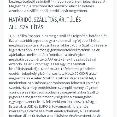
kézhezvételétől számított 14 napon belül nem jelez vissza. A
Megrendelő a szerződéstől bármikor elállhat, köteles
azonban a Szállító ebből eredő kárát megtéríteni.
HATÁRIDŐ, SZÁLLÍTÁS, ÁR, TÚL ÉS
ALULSZÁLLÍTÁS
3, A Szállító írásban jelöli meg a szállítás teljesítési határidejét.
Ezt a határidőt jogosult egy alkalommal legfeljebb 1 héttel
meghosszabbítani. A szállítás a raktárokból a Szállító részére
legkedvezőbb lehetőség igénybevételével történik. Az áru
ajánlatban mellékelt ára forintban, a törvényben
meghatározott mértékű ÁFA értékének hozzáadásával
értendő. Az áru, csomagolással együtt számított
kiszállításának díja: Nettó 50.000 Ft feletti megrendelés
esetén, telephelyig bérmentesített. Nettó 50.000 Ft alatti
megrendelés esetén Szállító szállítási díjat számít fel, a
mindenkori szállítással kapcsolatosan felmerült költségei
szerint. Ha a megrendelésben szereplő mennyiség nem
azonos a szállító csomagolási egységével, akkor Szállító
jogosult a megrendelt mennyiségeket a csomagolási
egységek szerint le- ill. felkerekíteni. Ha a kiszállításig a
listaárak a USD és EURO árfolyamának ill. jelentős
nyersanyag változása miatt emelkednének, a Szállítónak
jogában áll az új árakat a szállításkor érvényesíteni. Az áru