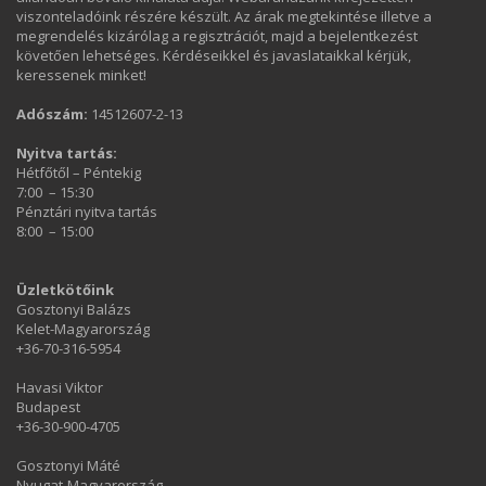
viszonteladóink részére készült. Az árak megtekintése illetve a
megrendelés kizárólag a regisztrációt, majd a bejelentkezést
követően lehetséges. Kérdéseikkel és javaslataikkal kérjük,
keressenek minket!
Adószám:
14512607-2-13
Nyitva tartás:
Hétfőtől – Péntekig
7:00 – 15:30
Pénztári nyitva tartás
8:00 – 15:00
Üzletkötőink
Gosztonyi Balázs
Kelet-Magyarország
+36-70-316-5954
Havasi Viktor
Budapest
+36-30-900-4705
Gosztonyi Máté
Nyugat-Magyarország