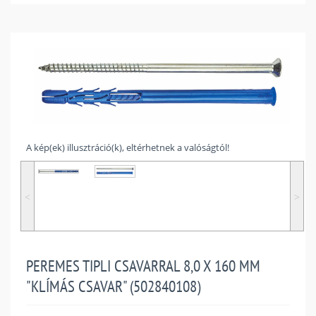
A kép(ek) illusztráció(k), eltérhetnek a valóságtól!
˂
˃
PEREMES TIPLI CSAVARRAL 8,0 X 160 MM
"KLÍMÁS CSAVAR" (502840108)