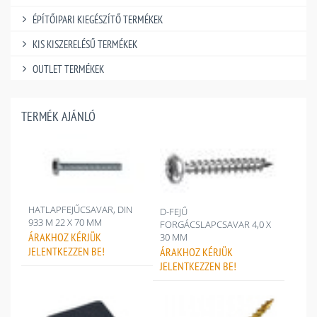
ÉPÍTŐIPARI KIEGÉSZÍTŐ TERMÉKEK
KIS KISZERELÉSŰ TERMÉKEK
OUTLET TERMÉKEK
TERMÉK AJÁNLÓ
HATLAPFEJŰCSAVAR, DIN
D-FEJŰ
933 M 22 X 70 MM
FORGÁCSLAPCSAVAR 4,0 X
ÁRAKHOZ
KÉRJÜK
30 MM
JELENTKEZZEN BE!
ÁRAKHOZ
KÉRJÜK
JELENTKEZZEN BE!