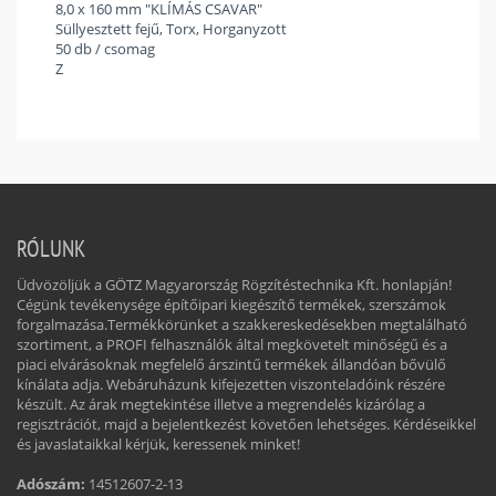
8,0 x 160 mm "KLÍMÁS CSAVAR"
Süllyesztett fejű, Torx, Horganyzott
50 db / csomag
Z
RÓLUNK
Üdvözöljük a GÖTZ Magyarország Rögzítéstechnika Kft. honlapján!
Cégünk tevékenysége építőipari kiegészítő termékek, szerszámok
forgalmazása.Termékkörünket a szakkereskedésekben megtalálható
szortiment, a PROFI felhasználók által megkövetelt minőségű és a
piaci elvárásoknak megfelelő árszintű termékek állandóan bővülő
kínálata adja. Webáruházunk kifejezetten viszonteladóink részére
készült. Az árak megtekintése illetve a megrendelés kizárólag a
regisztrációt, majd a bejelentkezést követően lehetséges. Kérdéseikkel
és javaslataikkal kérjük, keressenek minket!
Adószám:
14512607-2-13