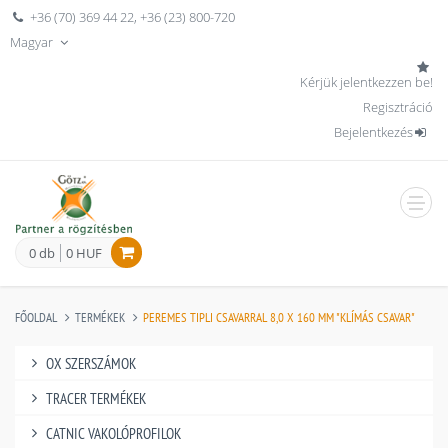
+36 (70) 369 44 22
,
+36 (23) 800-720
Magyar
Kérjük jelentkezzen be!
Regisztráció
Bejelentkezés
men
0 db
0 HUF
FŐOLDAL
TERMÉKEK
PEREMES TIPLI CSAVARRAL 8,0 X 160 MM "KLÍMÁS CSAVAR"
OX SZERSZÁMOK
TRACER TERMÉKEK
CATNIC VAKOLÓPROFILOK