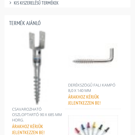
KIS KISZERELÉSŰ TERMÉKEK
TERMÉK AJÁNLÓ
DERÉKSZÖGŰ FALI KAMPÓ
8,0 X 140 MM
ÁRAKHOZ
KÉRJÜK
JELENTKEZZEN BE!
CSAVAROZHATÓ
OSZLOPTARTÓ 90 X 685 MM
HORG.
ÁRAKHOZ
KÉRJÜK
JELENTKEZZEN BE!