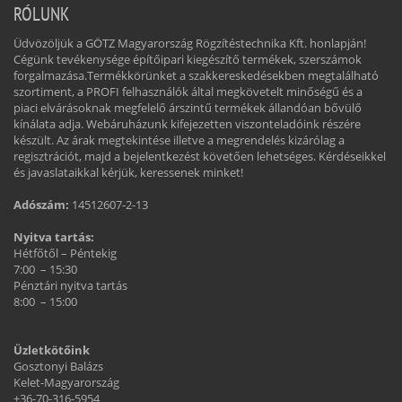
RÓLUNK
Üdvözöljük a GÖTZ Magyarország Rögzítéstechnika Kft. honlapján!
Cégünk tevékenysége építőipari kiegészítő termékek, szerszámok
forgalmazása.Termékkörünket a szakkereskedésekben megtalálható
szortiment, a PROFI felhasználók által megkövetelt minőségű és a
piaci elvárásoknak megfelelő árszintű termékek állandóan bővülő
kínálata adja. Webáruházunk kifejezetten viszonteladóink részére
készült. Az árak megtekintése illetve a megrendelés kizárólag a
regisztrációt, majd a bejelentkezést követően lehetséges. Kérdéseikkel
és javaslataikkal kérjük, keressenek minket!
Adószám:
14512607-2-13
Nyitva tartás:
Hétfőtől – Péntekig
7:00 – 15:30
Pénztári nyitva tartás
8:00 – 15:00
Üzletkötőink
Gosztonyi Balázs
Kelet-Magyarország
+36-70-316-5954