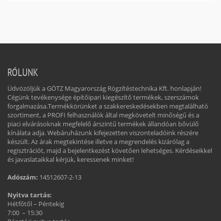
RÓLUNK
Üdvözöljük a GÖTZ Magyarország Rögzítéstechnika Kft. honlapján!
Cégünk tevékenysége építőipari kiegészítő termékek, szerszámok
forgalmazása.Termékkörünket a szakkereskedésekben megtalálható
szortiment, a PROFI felhasználók által megkövetelt minőségű és a
piaci elvárásoknak megfelelő árszintű termékek állandóan bővülő
kínálata adja. Webáruházunk kifejezetten viszonteladóink részére
készült. Az árak megtekintése illetve a megrendelés kizárólag a
regisztrációt, majd a bejelentkezést követően lehetséges. Kérdéseikkel
és javaslataikkal kérjük, keressenek minket!
Adószám:
14512607-2-13
Nyitva tartás:
Hétfőtől – Péntekig
7:00 – 15:30