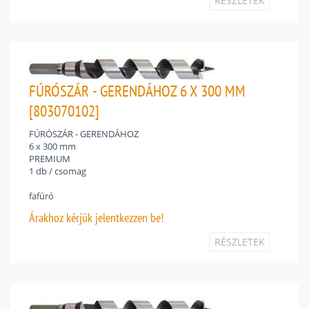
RÉSZLETEK
FÚRÓSZÁR - GERENDÁHOZ 6 X 300 MM
[803070102]
FÚRÓSZÁR - GERENDÁHOZ
6 x 300 mm
PREMIUM
1 db / csomag
fafúró
Árakhoz
kérjük jelentkezzen be!
RÉSZLETEK