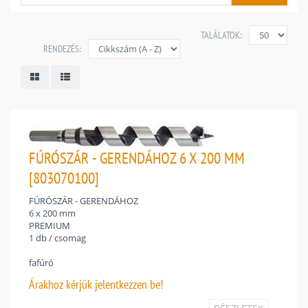
TALÁLATOK:
RENDEZÉS:
FÚRÓSZÁR - GERENDÁHOZ 6 X 200 MM
[803070100]
FÚRÓSZÁR - GERENDÁHOZ
6 x 200 mm
PREMIUM
1 db / csomag
fafúró
Árakhoz
kérjük jelentkezzen be!