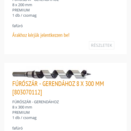
8 x 200 mm
PREMIUM
1 db / csomag
fafúró
Árakhoz
kérjük jelentkezzen be!
RÉSZLETEK
FÚRÓSZÁR - GERENDÁHOZ 8 X 300 MM
[803070112]
FÚRÓSZÁR - GERENDÁHOZ
8 x 300 mm
PREMIUM
1 db / csomag
fafúró