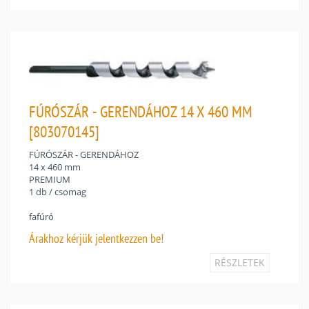
FÚRÓSZÁR - GERENDÁHOZ 14 X 460 MM
[803070145]
FÚRÓSZÁR - GERENDÁHOZ
14 x 460 mm
PREMIUM
1 db / csomag
fafúró
Árakhoz
kérjük jelentkezzen be!
RÉSZLETEK