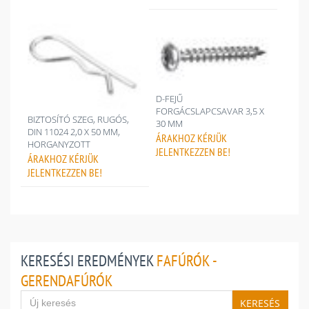
D-FEJŰ
FORGÁCSLAPCSAVAR 3,5 X
BIZTOSÍTÓ SZEG, RUGÓS,
30 MM
DIN 11024 2,0 X 50 MM,
ÁRAKHOZ
KÉRJÜK
HORGANYZOTT
JELENTKEZZEN BE!
ÁRAKHOZ
KÉRJÜK
JELENTKEZZEN BE!
KERESÉSI EREDMÉNYEK
FAFÚRÓK -
GERENDAFÚRÓK
KERESÉS