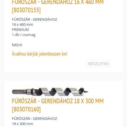
FÚRÓSZÁR - GERENDÁHOZ 16 X 460 MM
[803070155]
FÚRÓSZÁR - GERENDÁHOZ
16 x 460 mm
PREMIUM
1 db / csomag
fafúró
Árakhoz
kérjük jelentkezzen be!
RÉSZLETEK
FÚRÓSZÁR - GERENDÁHOZ 18 X 300 MM
[803070160]
FÚRÓSZÁR - GERENDÁHOZ
18 x 300 mm