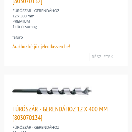
[803070132]
FÚRÓSZÁR - GERENDÁHOZ
12 x 300 mm
PREMIUM
1 db / csomag
fafúró
Árakhoz
kérjük jelentkezzen be!
RÉSZLETEK
FÚRÓSZÁR - GERENDÁHOZ 12 X 400 MM
[803070134]
FÚRÓSZÁR - GERENDÁHOZ