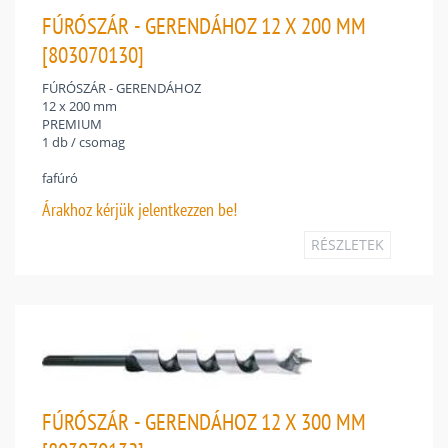
FÚRÓSZÁR - GERENDÁHOZ 12 X 200 MM
[803070130]
FÚRÓSZÁR - GERENDÁHOZ
12 x 200 mm
PREMIUM
1 db / csomag
fafúró
Árakhoz
kérjük jelentkezzen be!
RÉSZLETEK
FÚRÓSZÁR - GERENDÁHOZ 12 X 300 MM