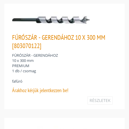
FÚRÓSZÁR - GERENDÁHOZ 10 X 300 MM
[803070122]
FÚRÓSZÁR - GERENDÁHOZ
10 x 300 mm
PREMIUM
1 db / csomag
fafúró
Árakhoz
kérjük jelentkezzen be!
RÉSZLETEK