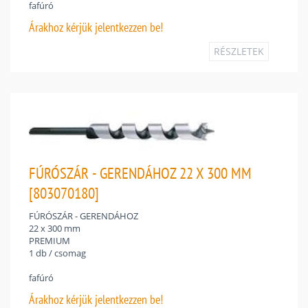
fafúró
Árakhoz
kérjük jelentkezzen be!
RÉSZLETEK
FÚRÓSZÁR - GERENDÁHOZ 22 X 300 MM
[803070180]
FÚRÓSZÁR - GERENDÁHOZ
22 x 300 mm
PREMIUM
1 db / csomag
fafúró
Árakhoz
kérjük jelentkezzen be!