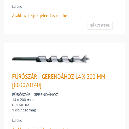
fafúró
Árakhoz
kérjük jelentkezzen be!
RÉSZLETEK
FÚRÓSZÁR - GERENDÁHOZ 14 X 200 MM
[803070140]
FÚRÓSZÁR - GERENDÁHOZ
14 x 200 mm
PREMIUM
1 db / csomag
fafúró