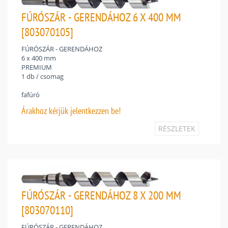
FÚRÓSZÁR - GERENDÁHOZ 6 X 400 MM
[803070105]
FÚRÓSZÁR - GERENDÁHOZ
6 x 400 mm
PREMIUM
1 db / csomag
fafúró
Árakhoz
kérjük jelentkezzen be!
RÉSZLETEK
FÚRÓSZÁR - GERENDÁHOZ 8 X 200 MM
[803070110]
FÚRÓSZÁR - GERENDÁHOZ