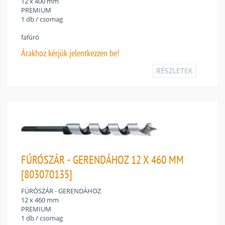
12 x 400 mm
PREMIUM
1 db / csomag
fafúró
Árakhoz
kérjük jelentkezzen be!
RÉSZLETEK
FÚRÓSZÁR - GERENDÁHOZ 12 X 460 MM
[803070135]
FÚRÓSZÁR - GERENDÁHOZ
12 x 460 mm
PREMIUM
1 db / csomag