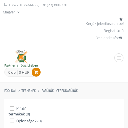
+36 (70) 369 44 22
,
+36 (23) 800-720
Magyar
Kérjük jelentkezzen be!
Regisztráció
Bejelentkezés
men
0 db
0 HUF
FŐOLDAL
TERMÉKEK
FAFÚRÓK - GERENDAFÚRÓK
Kifutó
termékek (0)
Újdonságok (0)