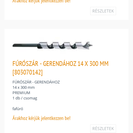
Árakhoz
kérjük jelentkezzen be!
RÉSZLETEK
FÚRÓSZÁR - GERENDÁHOZ 14 X 300 MM
[803070142]
FÚRÓSZÁR - GERENDÁHOZ
14 x 300 mm
PREMIUM
1 db / csomag
fafúró
Árakhoz
kérjük jelentkezzen be!
RÉSZLETEK