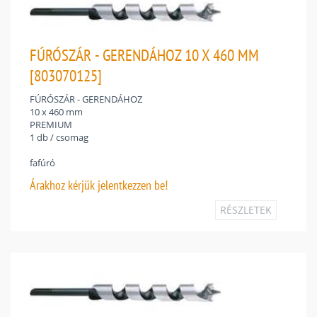
FÚRÓSZÁR - GERENDÁHOZ 10 X 460 MM
[803070125]
FÚRÓSZÁR - GERENDÁHOZ
10 x 460 mm
PREMIUM
1 db / csomag
fafúró
Árakhoz
kérjük jelentkezzen be!
RÉSZLETEK