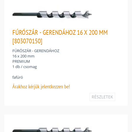
FÚRÓSZÁR - GERENDÁHOZ 16 X 200 MM
[803070150]
FÚRÓSZÁR - GERENDÁHOZ
16 x 200 mm
PREMIUM
1 db / csomag
fafúró
Árakhoz
kérjük jelentkezzen be!
RÉSZLETEK