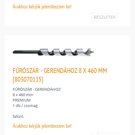
Árakhoz
kérjük jelentkezzen be!
RÉSZLETEK
FÚRÓSZÁR - GERENDÁHOZ 8 X 460 MM
[803070115]
FÚRÓSZÁR - GERENDÁHOZ
8 x 460 mm
PREMIUM
1 db / csomag
fafúró
Árakhoz
kérjük jelentkezzen be!