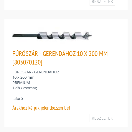
RÉSZLETEK
FÚRÓSZÁR - GERENDÁHOZ 10 X 200 MM
[803070120]
FÚRÓSZÁR - GERENDÁHOZ
10 x 200 mm
PREMIUM
1 db / csomag
fafúró
Árakhoz
kérjük jelentkezzen be!
RÉSZLETEK