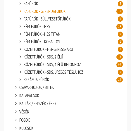
FAFÚRÓK
3
FAFÚRÓK - GERENDAFÚRÓK
23
FAFÚRÓK - SÜLLYESZTŐFÚRÓK
1
FÉM FÚRÓK - HSS
29
FÉM FÚRÓK - HSS TITÁN
9
FÉM FÚRÓK - KOBALTOS
1
KŐZETFÚRÓK - HENGERESSZÁRÚ
7
KŐZETFÚRÓK - SDS, 2 ÉLŰ
16
KŐZETFÚRÓK - SDS, 4 ÉLŰ BETONHOZ
63
KŐZETFÚRÓK - SDS, ÜREGES TÉGLÁHOZ
3
KERÁMIA FÚRÓK
14
CSAVARHÚZÓK / BITEK
KALAPÁCSOK
BALTÁK / FEJSZÉK / ÉKEK
VÉSŐK
FOGÓK
KULCSOK