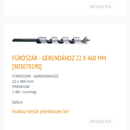
RÉSZLETEK
FÚRÓSZÁR - GERENDÁHOZ 22 X 460 MM
[803070190]
FÚRÓSZÁR - GERENDÁHOZ
22 x 460 mm
PREMIUM
1 db / csomag
fafúró
Árakhoz
kérjük jelentkezzen be!
RÉSZLETEK