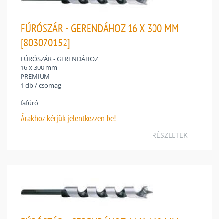
FÚRÓSZÁR - GERENDÁHOZ 16 X 300 MM
[803070152]
FÚRÓSZÁR - GERENDÁHOZ
16 x 300 mm
PREMIUM
1 db / csomag
fafúró
Árakhoz
kérjük jelentkezzen be!
RÉSZLETEK