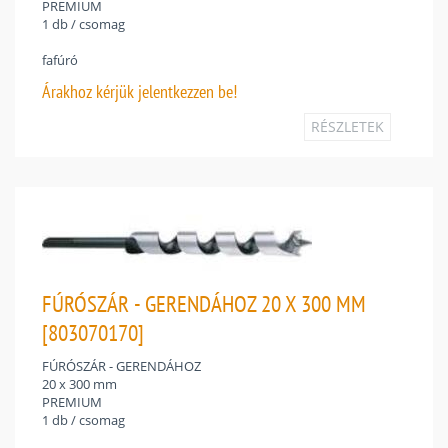
PREMIUM
1 db / csomag
fafúró
Árakhoz
kérjük jelentkezzen be!
RÉSZLETEK
FÚRÓSZÁR - GERENDÁHOZ 20 X 300 MM
[803070170]
FÚRÓSZÁR - GERENDÁHOZ
20 x 300 mm
PREMIUM
1 db / csomag