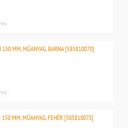
ETEK
 150 MM, MŰANYAG, BARNA [585810070]
ETEK
 150 MM, MŰANYAG, FEHÉR [585810075]