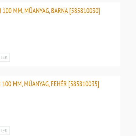
 100 MM, MŰANYAG, BARNA [585810030]
ETEK
 100 MM, MŰANYAG, FEHÉR [585810035]
ETEK