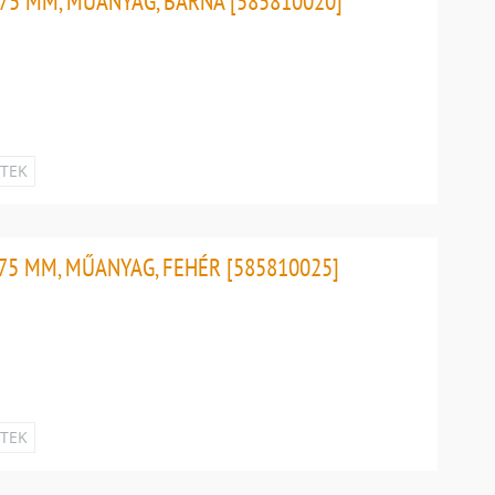
75 MM, MŰANYAG, BARNA [585810020]
ETEK
75 MM, MŰANYAG, FEHÉR [585810025]
ETEK