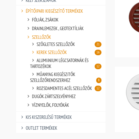
KÉZI SZERSZÁMOK
ÉPÍTŐIPARI KIEGÉSZÍTŐ TERMÉKEK
FÓLIÁK, ZSÁKOK
DRAINLEMEZEK , GEOTEXTÍLIÁK
SZELLŐZŐK
SZÖGLETES SZELLŐZŐK
21
KEREK SZELLŐZŐK
16
ALUMIíNIUM LÉGCSATORNÁK ÉS
TARTOZÉKOK
12
MŰANYAG KIEGÉSZíTŐK
SZELLŐZŐRENDSZERHEZ
8
ROZSDAMENTES ACÉL SZELLŐZŐK
12
DUGÓK ZÁRTSZELVÉNYHEZ
VÍZNYELŐK, FOLYÓKÁK
KIS KISZERELÉSŰ TERMÉKEK
OUTLET TERMÉKEK