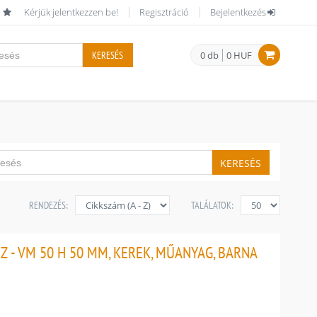
Kérjük jelentkezzen be!
Regisztráció
Bejelentkezés
KERESÉS
0 db
0 HUF
KERESÉS
RENDEZÉS:
TALÁLATOK:
 - VM 50 H 50 MM, KEREK, MŰANYAG, BARNA