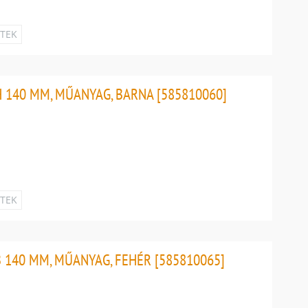
ETEK
 140 MM, MŰANYAG, BARNA [585810060]
ETEK
 140 MM, MŰANYAG, FEHÉR [585810065]