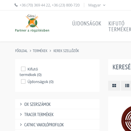
+36 (70) 369 44 22
,
+36 (23) 800-720
Magyar
ÚJDONSÁGOK
KIFUTÓ
TERMÉKE
FŐOLDAL
TERMÉKEK
KEREK SZELLŐZŐK
KERESÉ
Kifutó
termékek (0)
Újdonságok (0)
OX SZERSZÁMOK
TRACER TERMÉKEK
CATNIC VAKOLÓPROFILOK