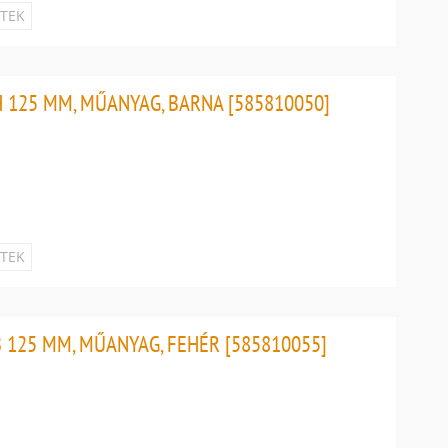
ETEK
 125 MM, MŰANYAG, BARNA [585810050]
ETEK
 125 MM, MŰANYAG, FEHÉR [585810055]