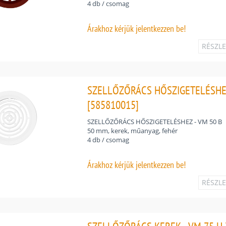
4 db / csomag
Árakhoz
kérjük jelentkezzen be!
RÉSZL
SZELLŐZŐRÁCS HŐSZIGETELÉSHEZ 
[585810015]
SZELLŐZŐRÁCS HŐSZIGETELÉSHEZ - VM 50 B
50 mm, kerek, műanyag, fehér
4 db / csomag
Árakhoz
kérjük jelentkezzen be!
RÉSZL