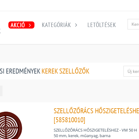
KATEGÓRIÁK
LETÖLTÉSEK
AKCIÓ
K
SI EREDMÉNYEK
KEREK SZELLŐZŐK
SZELLŐZŐRÁCS HŐSZIGETELÉSHEZ
[585810010]
SZELLŐZŐRÁCS HŐSZIGETELÉSHEZ - VM 50 H
50 mm, kerek, műanyag, barna