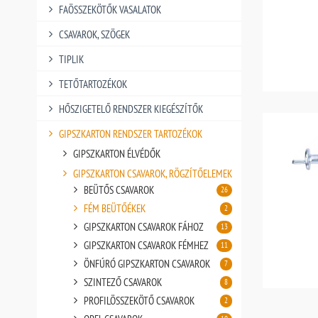
FAÖSSZEKÖTŐK VASALATOK
CSAVAROK, SZÖGEK
TIPLIK
TETŐTARTOZÉKOK
HŐSZIGETELŐ RENDSZER KIEGÉSZÍTŐK
GIPSZKARTON RENDSZER TARTOZÉKOK
GIPSZKARTON ÉLVÉDŐK
GIPSZKARTON CSAVAROK, RÖGZÍTŐELEMEK
BEÜTŐS CSAVAROK
26
FÉM BEÜTŐÉKEK
2
GIPSZKARTON CSAVAROK FÁHOZ
13
GIPSZKARTON CSAVAROK FÉMHEZ
11
ÖNFÚRÓ GIPSZKARTON CSAVAROK
7
SZINTEZŐ CSAVAROK
8
PROFILÖSSZEKÖTŐ CSAVAROK
2