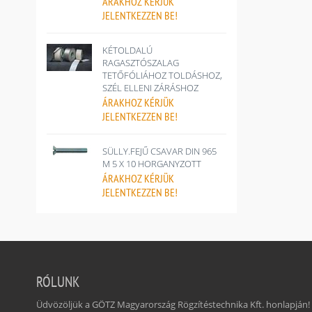
ÁRAKHOZ
KÉRJÜK
JELENTKEZZEN BE!
KÉTOLDALÚ
RAGASZTÓSZALAG
TETŐFÓLIÁHOZ TOLDÁSHOZ,
SZÉL ELLENI ZÁRÁSHOZ
ÁRAKHOZ
KÉRJÜK
JELENTKEZZEN BE!
SÜLLY.FEJŰ CSAVAR DIN 965
M 5 X 10 HORGANYZOTT
ÁRAKHOZ
KÉRJÜK
JELENTKEZZEN BE!
RÓLUNK
Üdvözöljük a GÖTZ Magyarország Rögzítéstechnika Kft. honlapján!