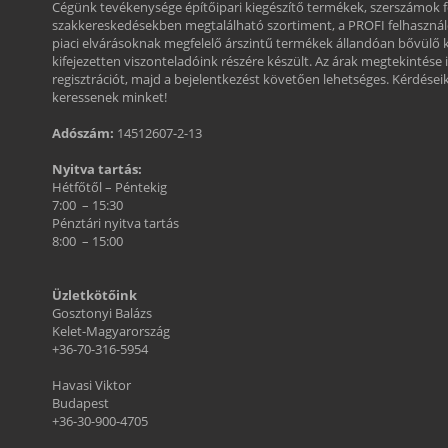
Cégünk tevékenysége építőipari kiegészítő termékek, szerszámok
szakkereskedésekben megtalálható szortiment, a PROFI felhasznál
piaci elvárásoknak megfelelő árszintű termékek állandóan bővülő 
kifejezetten viszonteladóink részére készült. Az árak megtekintése 
regisztrációt, majd a bejelentkezést követően lehetséges. Kérdéseikk
keressenek minket!
Adószám:
14512607-2-13
Nyitva tartás:
Hétfőtől – Péntekig
7:00 – 15:30
Pénztári nyitva tartás
8:00 – 15:00
Üzletkötőink
Gosztonyi Balázs
Kelet-Magyarország
+36-70-316-5954
Havasi Viktor
Budapest
+36-30-900-4705