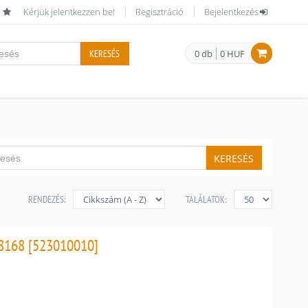
Kérjük jelentkezzen be!
Regisztráció
Bejelentkezés
KERESÉS
0 db
0 HUF
KERESÉS
RENDEZÉS:
TALÁLATOK:
8168 [523010010]