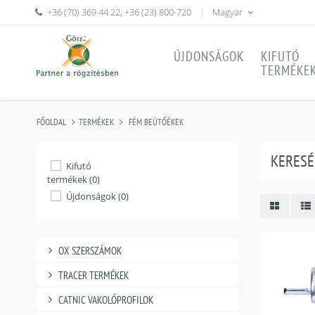
+36 (70) 369 44 22
,
+36 (23) 800-720
Magyar
ÚJDONSÁGOK
KIFUTÓ
TERMÉKE
FŐOLDAL
TERMÉKEK
FÉM BEÜTŐÉKEK
KERESÉ
Kifutó
termékek (0)
Újdonságok (0)
OX SZERSZÁMOK
TRACER TERMÉKEK
CATNIC VAKOLÓPROFILOK