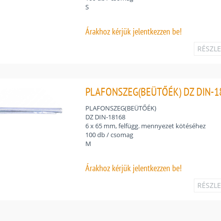
S
Árakhoz
kérjük jelentkezzen be!
RÉSZL
PLAFONSZEG(BEÜTŐÉK) DZ DIN-1
PLAFONSZEG(BEÜTŐÉK)
DZ DIN-18168
6 x 65 mm, felfügg. mennyezet kötéséhez
100 db / csomag
M
Árakhoz
kérjük jelentkezzen be!
RÉSZL