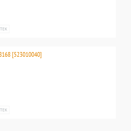
ETEK
8168 [523010040]
ETEK