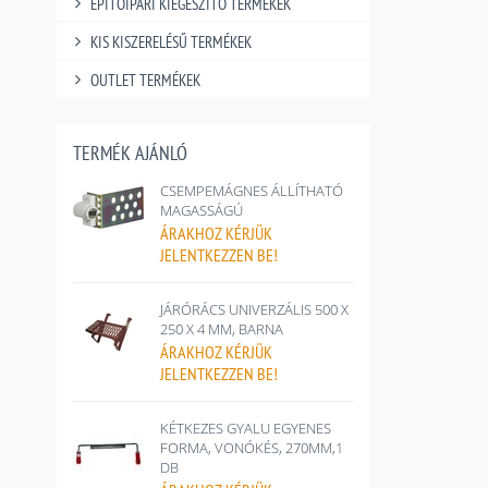
ÉPÍTŐIPARI KIEGÉSZÍTŐ TERMÉKEK
KIS KISZERELÉSŰ TERMÉKEK
OUTLET TERMÉKEK
TERMÉK AJÁNLÓ
CSEMPEMÁGNES ÁLLÍTHATÓ
MAGASSÁGÚ
ÁRAKHOZ
KÉRJÜK
JELENTKEZZEN BE!
JÁRÓRÁCS UNIVERZÁLIS 500 X
250 X 4 MM, BARNA
ÁRAKHOZ
KÉRJÜK
JELENTKEZZEN BE!
KÉTKEZES GYALU EGYENES
FORMA, VONÓKÉS, 270MM,1
DB