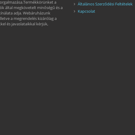
 forgalmazása.Termékkörünket a
Általános Szerződési Feltételek
ók által megkövetelt minőségű és a
Kapcsolat
kínálata adja. Webáruházunk
illetve a megrendelés kizárólag a
el és javaslataikkal kérjük,