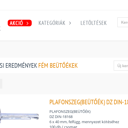
KATEGÓRIÁK
LETÖLTÉSEK
AKCIÓ
K
SI EREDMÉNYEK
FÉM BEÜTŐÉKEK
PLAFONSZEG(BEÜTŐÉK) DZ DIN-1
PLAFONSZEG(BEÜTŐÉK)
DZ DIN-18168
6 x 40 mm, felfügg. mennyezet kötéséhez
100 db / csomag