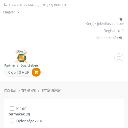
+36 (70) 369 44 22
,
+36 (23) 800-720
Magyar
Kérjük jelentkezzen be!
Regisztráció
Bejelentkezés
men
0 db
0 HUF
FŐOLDAL
TERMÉKEK
TETŐKIBÚVÓK
Kifutó
termékek (0)
Újdonságok (0)