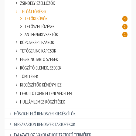
ZSINDELY SZELLŐZŐK
TETŐÁTTÖRÉSEK
TETŐKIBÚVÓK
4
TETŐSZELLŐZÉSEK
5
ANTENNAKIVEZETŐK
1
KÚPCSERÉP LEZÁRÓK
TETŐGERINC KAPCSOK
ÉLGERINCTARTÓ SZEGEK
RÖGZÍTŐ ELEMEK, SZEGEK
TÖMÍTÉSEK
KIEGÉSZÍTŐK KÉMÉNYHEZ
LEHULLÓ LOMB ELLENI VÉDELEM
HULLÁMLEMEZ RÖGZÍTÉSEK
HŐSZIGETELŐ RENDSZER KIEGÉSZÍTŐK
GIPSZKARTON RENDSZER TARTOZÉKOK
FALAZATHOZ, VAKOLATHOZ TARTOZÓ TERMÉKEK