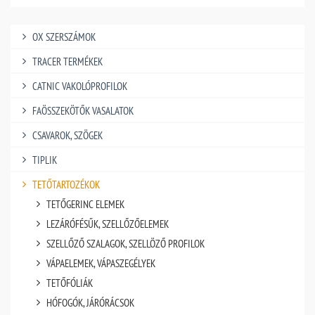
OX SZERSZÁMOK
TRACER TERMÉKEK
CATNIC VAKOLÓPROFILOK
FAÖSSZEKÖTŐK VASALATOK
CSAVAROK, SZÖGEK
TIPLIK
TETŐTARTOZÉKOK
TETŐGERINC ELEMEK
LEZÁRÓFÉSŰK, SZELLŐZŐELEMEK
SZELLŐZŐ SZALAGOK, SZELLÖZŐ PROFILOK
VÁPAELEMEK, VÁPASZEGÉLYEK
TETŐFÓLIÁK
HÓFOGÓK, JÁRÓRÁCSOK