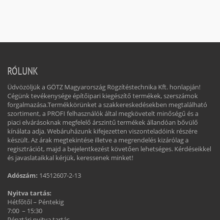
RÓLUNK
Üdvözöljük a GÖTZ Magyarország Rögzítéstechnika Kft. honlapján!
Cégünk tevékenysége építőipari kiegészítő termékek, szerszámok
forgalmazása.Termékkörünket a szakkereskedésekben megtalálható
szortiment, a PROFI felhasználók által megkövetelt minőségű és a
piaci elvárásoknak megfelelő árszintű termékek állandóan bővülő
kínálata adja. Webáruházunk kifejezetten viszonteladóink részére
készült. Az árak megtekintése illetve a megrendelés kizárólag a
regisztrációt, majd a bejelentkezést követően lehetséges. Kérdéseikkel
és javaslataikkal kérjük, keressenek minket!
Adószám:
14512607-2-13
Nyitva tartás:
Hétfőtől – Péntekig
7:00 – 15:30
Pénztári nyitva tartás