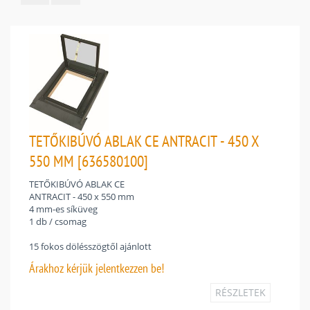
TETŐKIBÚVÓ ABLAK CE ANTRACIT - 450 X
550 MM [636580100]
TETŐKIBÚVÓ ABLAK CE
ANTRACIT - 450 x 550 mm
4 mm-es síküveg
1 db / csomag
15 fokos dölésszögtől ajánlott
Árakhoz
kérjük jelentkezzen be!
RÉSZLETEK