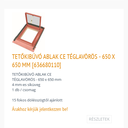
TETŐKIBÚVÓ ABLAK CE TÉGLAVÖRÖS - 650 X
650 MM [636680110]
TETŐKIBÚVÓ ABLAK CE
TÉGLAVÖRÖS - 650 x 650 mm
4 mm-es síküveg
1 db / csomag
15 fokos dölésszögtől ajánlott
Árakhoz
kérjük jelentkezzen be!
RÉSZLETEK