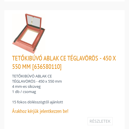
TETŐKIBÚVÓ ABLAK CE TÉGLAVÖRÖS - 450 X
550 MM [636580110]
TETŐKIBÚVÓ ABLAK CE
TÉGLAVÖRÖS - 450 x 550 mm
4 mm-es síküveg
1 db / csomag
15 fokos dölésszögtől ajánlott
Árakhoz
kérjük jelentkezzen be!
RÉSZLETEK