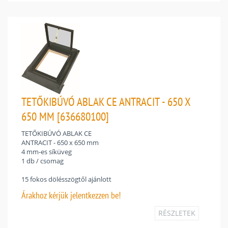
TETŐKIBÚVÓ ABLAK CE ANTRACIT - 650 X
650 MM [636680100]
TETŐKIBÚVÓ ABLAK CE
ANTRACIT - 650 x 650 mm
4 mm-es síküveg
1 db / csomag
15 fokos dölésszögtől ajánlott
Árakhoz
kérjük jelentkezzen be!
RÉSZLETEK