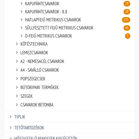
KAPUPÁNTCSAVAROK
79
KAPUPÁNTCSAVAROK - 8.8
28
HATLAPFEJŰ METRIKUS CSAVAROK
171
SÜLLYESZTETT FEJŰ METRIKUS CSAVAROK
41
D-FEJŰ METRIKUS CSAVAROK
5
KÖTÉSTECHNIKA
LEMEZCSAVAROK
A2 - NEMESACÉL CSAVAROK
A4 - SAVÁLLÓ CSAVAROK
POPSZEGECSEK
BÚTORIPARI TERMÉKEK
SZEGEK
CSAVAROK BETONBA
TIPLIK
TETŐTARTOZÉKOK
HŐSZIGETELŐ RENDSZER KIEGÉSZÍTŐK