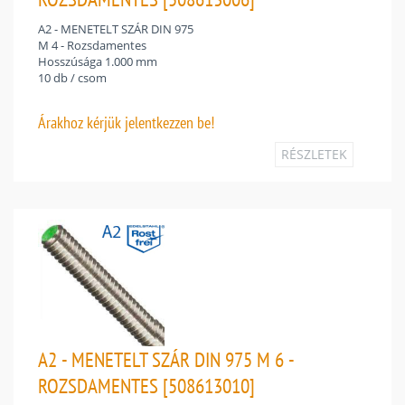
A2 - MENETELT SZÁR DIN 975
M 4 - Rozsdamentes
Hosszúsága 1.000 mm
10 db / csom
Árakhoz
kérjük jelentkezzen be!
RÉSZLETEK
A2 - MENETELT SZÁR DIN 975 M 6 -
ROZSDAMENTES [508613010]