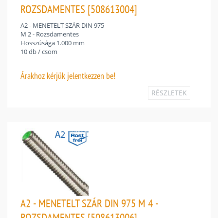
ROZSDAMENTES [508613004]
A2 - MENETELT SZÁR DIN 975
M 2 - Rozsdamentes
Hosszúsága 1.000 mm
10 db / csom
Árakhoz
kérjük jelentkezzen be!
RÉSZLETEK
A2 - MENETELT SZÁR DIN 975 M 4 -
ROZSDAMENTES [508613006]