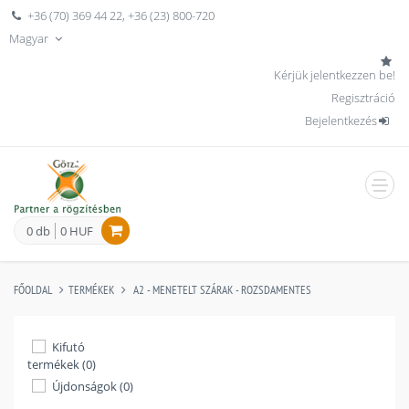
+36 (70) 369 44 22
,
+36 (23) 800-720
Magyar
Kérjük jelentkezzen be!
Regisztráció
Bejelentkezés
men
0 db
0 HUF
FŐOLDAL
TERMÉKEK
A2 - MENETELT SZÁRAK - ROZSDAMENTES
Kifutó
termékek (0)
Újdonságok (0)