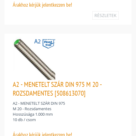
Árakhoz
kérjük jelentkezzen be!
RÉSZLETEK
A2 - MENETELT SZÁR DIN 975 M 20 -
ROZSDAMENTES [508613070]
A2 - MENETELT SZÁR DIN 975
M 20 - Rozsdamentes
Hosszúsága 1.000 mm
10 db / csom
Árakhoz
kérjük jelentkezzen be!