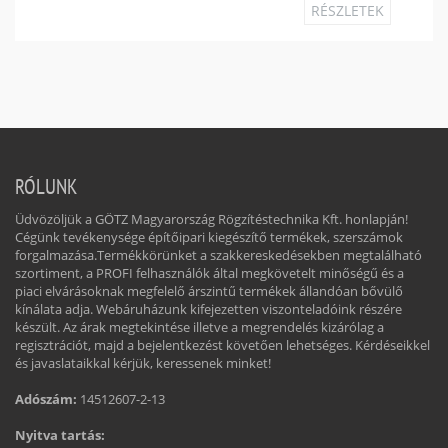
RÉSZLETEK
RÓLUNK
Üdvözöljük a GÖTZ Magyarország Rögzítéstechnika Kft. honlapján!
Cégünk tevékenysége építőipari kiegészítő termékek, szerszámok
forgalmazása.Termékkörünket a szakkereskedésekben megtalálható
szortiment, a PROFI felhasználók által megkövetelt minőségű és a
piaci elvárásoknak megfelelő árszintű termékek állandóan bővülő
kínálata adja. Webáruházunk kifejezetten viszonteladóink részére
készült. Az árak megtekintése illetve a megrendelés kizárólag a
regisztrációt, majd a bejelentkezést követően lehetséges. Kérdéseikkel
és javaslataikkal kérjük, keressenek minket!
Adószám:
14512607-2-13
Nyitva tartás: