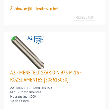
Árakhoz
kérjük jelentkezzen be!
RÉSZLETEK
A2 - MENETELT SZÁR DIN 975 M 16 -
ROZSDAMENTES [508613050]
A2 - MENETELT SZÁR DIN 975
M 16 - Rozsdamentes
Hosszúsága 1.000 mm
10 db / csom