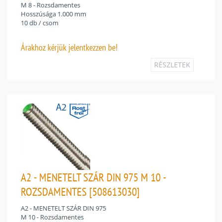
M 8 - Rozsdamentes
Hosszúsága 1.000 mm
10 db / csom
Árakhoz
kérjük jelentkezzen be!
RÉSZLETEK
A2 - MENETELT SZÁR DIN 975 M 10 -
ROZSDAMENTES [508613030]
A2 - MENETELT SZÁR DIN 975
M 10 - Rozsdamentes