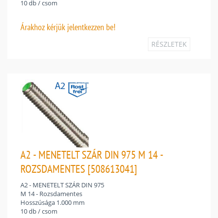
10 db / csom
Árakhoz
kérjük jelentkezzen be!
RÉSZLETEK
A2 - MENETELT SZÁR DIN 975 M 14 -
ROZSDAMENTES [508613041]
A2 - MENETELT SZÁR DIN 975
M 14 - Rozsdamentes
Hosszúsága 1.000 mm
10 db / csom