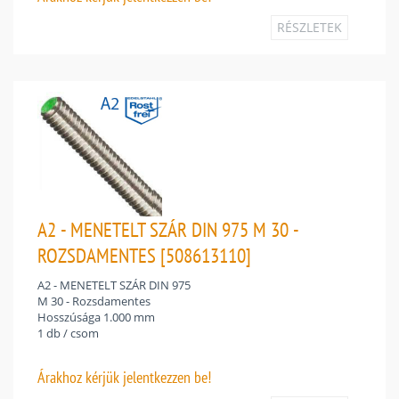
RÉSZLETEK
A2 - MENETELT SZÁR DIN 975 M 30 -
ROZSDAMENTES [508613110]
A2 - MENETELT SZÁR DIN 975
M 30 - Rozsdamentes
Hosszúsága 1.000 mm
1 db / csom
Árakhoz
kérjük jelentkezzen be!