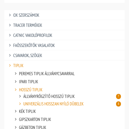
OX SZERSZÁMOK
TRACER TERMÉKEK
CATNIC VAKOLÓPROFILOK
FAÖSSZEKÖTŐK VASALATOK
CSAVAROK, SZÖGEK
TIPLIK
PEREMES TIPLIK ÁLLVÁNYCSAVARRAL
IPARI TIPLIK
HOSSZÚ TIPLIK
ÁLLVÁNYRÖGZÍTŐ HOSSZÚ TIPLIK
7
UNIVERZÁLIS HOSSZAN NYÍLÓ DÜBELEK
8
KÉK TIPLIK
GIPSZKARTON TIPLIK
GÁZBETON TIPLIK