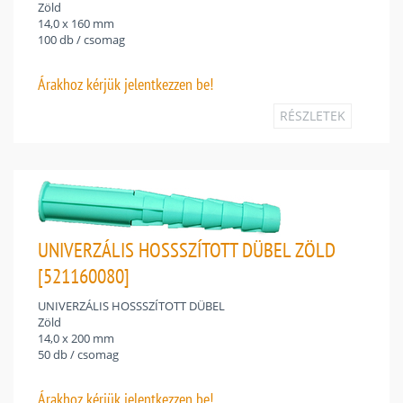
Zöld
14,0 x 160 mm
100 db / csomag
Árakhoz
kérjük jelentkezzen be!
RÉSZLETEK
UNIVERZÁLIS HOSSSZÍTOTT DÜBEL ZÖLD
[521160080]
UNIVERZÁLIS HOSSSZÍTOTT DÜBEL
Zöld
14,0 x 200 mm
50 db / csomag
Árakhoz
kérjük jelentkezzen be!