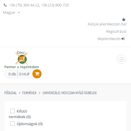
+36 (70) 369 44 22
,
+36 (23) 800-720
Magyar
Kérjük jelentkezzen be!
Regisztráció
Bejelentkezés
men
0 db
0 HUF
FŐOLDAL
TERMÉKEK
UNIVERZÁLIS HOSSZAN NYÍLÓ DÜBELEK
Kifutó
termékek (0)
Újdonságok (0)