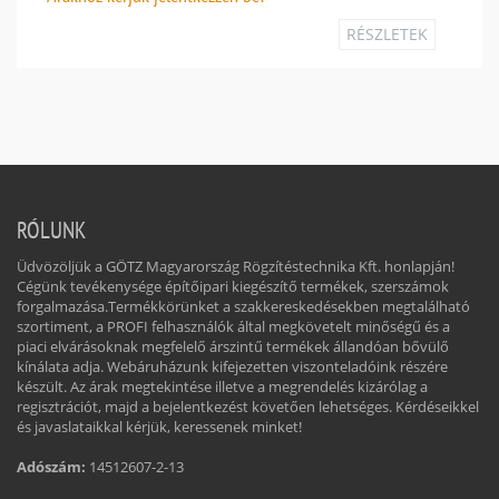
RÉSZLETEK
RÓLUNK
Üdvözöljük a GÖTZ Magyarország Rögzítéstechnika Kft. honlapján!
Cégünk tevékenysége építőipari kiegészítő termékek, szerszámok
forgalmazása.Termékkörünket a szakkereskedésekben megtalálható
szortiment, a PROFI felhasználók által megkövetelt minőségű és a
piaci elvárásoknak megfelelő árszintű termékek állandóan bővülő
kínálata adja. Webáruházunk kifejezetten viszonteladóink részére
készült. Az árak megtekintése illetve a megrendelés kizárólag a
regisztrációt, majd a bejelentkezést követően lehetséges. Kérdéseikkel
és javaslataikkal kérjük, keressenek minket!
Adószám:
14512607-2-13