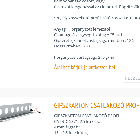
komponensek között, vagy
összekötik egymással az elemeket. Rögzítésük s
Szegély-/összekötő profil, záró-/összekötő pro
Anyag : Horganyzott lemezacél
Csomagolási egység 1 köteg = 25 rúd
Gipszréteg/panel vastagsága mm-ben : 12,5
Hossz cm-ben : 250
horganyzás vastagsága 275 g/nm
Árakhoz
kérjük jelentkezzen be!
RÉSZL
GIPSZKARTON CSATLAKOZÓ PROFIL 
GIPSZKARTON CSATLAKOZÓ PROFIL
CATNIC 5371, 2,5 fm / szál
4 mm fugatáv
15 x 2,5 fm / köteg