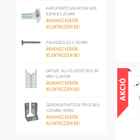
KAPUPÁNTCSAVAR DIN 603,
8.8 M 8 X 25 MM
ÁRAKHOZ
KÉRJÜK
JELENTKEZZEN BE!
PALASZEG 2,5 X 35 MM
ÁRAKHOZ
KÉRJÜK
JELENTKEZZEN BE!
GIPSZK. ALU ÉLVÉDŐ 30 X 30
MM / 2,50 FM
ÁRAKHOZ
KÉRJÜK
JELENTKEZZEN BE!
GERENDATARTÓ B-TIPUS 80 X
120 MM, HORG.
ÁRAKHOZ
KÉRJÜK
JELENTKEZZEN BE!