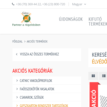
+36 (70) 369 44 22
,
+36 (23) 800-720
Magyar
ÚJDONSÁGOK
KIFUTÓ
TERMÉKE
FŐOLDAL
AKCIÓS TERMÉKEK
KERESÉ
VISSZA AZ ÖSSZES TERMÉKHEZ
ÉLVÉD
AKCIÓS KATEGÓRIÁK
CATNIC VAKOLÓPROFILOK
FAÖSSZEKÖTŐK VASALATOK
CSAVAROK, SZÖGEK
GIPSZKARTON RENDSZER TARTOZÉKOK