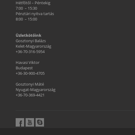
Hétfőtől – Péntekig
7:00 – 15:30
Pénztári nyitva tartás
8:00 – 15:00
Üzletkötőink
Gosztonyi Balázs
Kelet-Magyarország
+36-70-316-5954
Havasi Viktor
Budapest
+36-30-900-4705
Gosztonyi Máté
Nyugat-Magyarország
+36-70-369-4421