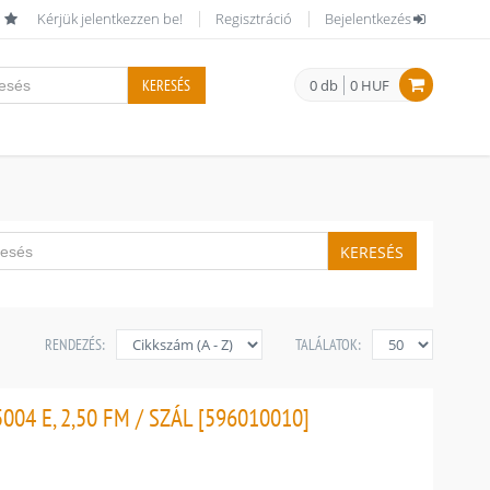
Kérjük jelentkezzen be!
Regisztráció
Bejelentkezés
KERESÉS
0 db
0 HUF
KERESÉS
RENDEZÉS:
TALÁLATOK:
04 E, 2,50 FM / SZÁL [596010010]