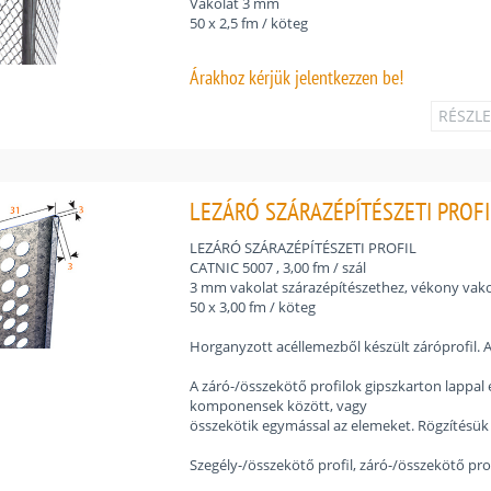
Vakolat 3 mm
50 x 2,5 fm / köteg
Árakhoz
kérjük jelentkezzen be!
RÉSZL
LEZÁRÓ SZÁRAZÉPÍTÉSZETI PROFIL 
LEZÁRÓ SZÁRAZÉPÍTÉSZETI PROFIL
CATNIC 5007 , 3,00 fm / szál
3 mm vakolat szárazépítészethez, vékony vak
50 x 3,00 fm / köteg
Horganyzott acéllemezből készült záróprofil. 
A záró-/összekötő profilok gipszkarton lappal 
komponensek között, vagy
összekötik egymással az elemeket. Rögzítésük s
Szegély-/összekötő profil, záró-/összekötő pro