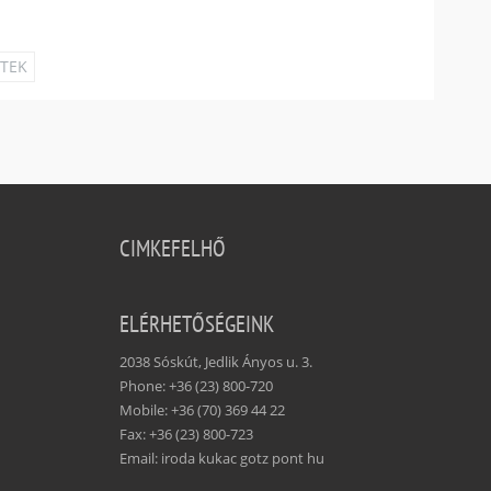
ETEK
CIMKEFELHŐ
ELÉRHETŐSÉGEINK
2038 Sóskút, Jedlik Ányos u. 3.
Phone: +36 (23) 800-720
Mobile: +36 (70) 369 44 22
Fax: +36 (23) 800-723
Email: iroda kukac gotz pont hu