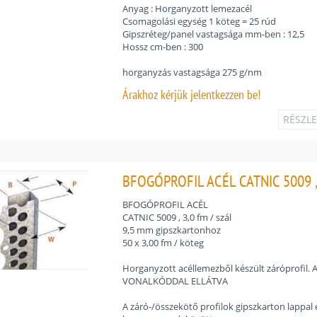
Anyag : Horganyzott lemezacél
Csomagolási egység 1 köteg = 25 rúd
Gipszréteg/panel vastagsága mm-ben : 12,5
Hossz cm-ben : 300
horganyzás vastagsága 275 g/nm
Árakhoz
kérjük jelentkezzen be!
RÉSZL
BFOGÓPROFIL ACÉL CATNIC 5009 ,
BFOGÓPROFIL ACÉL
CATNIC 5009 , 3,0 fm / szál
9,5 mm gipszkartonhoz
50 x 3,00 fm / köteg
Horganyzott acéllemezből készült záróprofil.
VONALKÓDDAL ELLÁTVA
A záró-/összekötő profilok gipszkarton lappal 