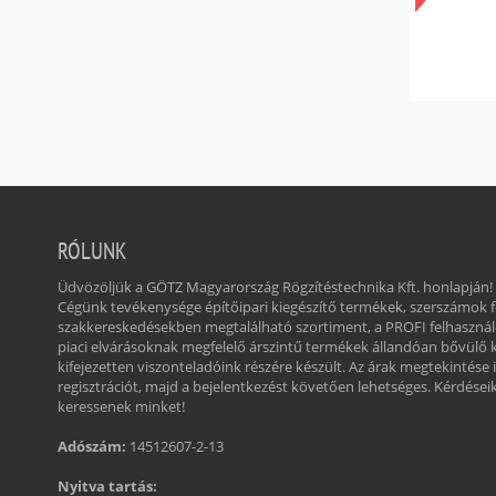
RÓLUNK
Üdvözöljük a GÖTZ Magyarország Rögzítéstechnika Kft. honlapján!
Cégünk tevékenysége építőipari kiegészítő termékek, szerszámok
szakkereskedésekben megtalálható szortiment, a PROFI felhasznál
piaci elvárásoknak megfelelő árszintű termékek állandóan bővülő 
kifejezetten viszonteladóink részére készült. Az árak megtekintése 
regisztrációt, majd a bejelentkezést követően lehetséges. Kérdéseikk
keressenek minket!
Adószám:
14512607-2-13
Nyitva tartás: