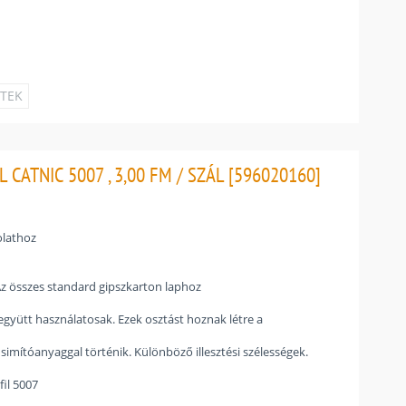
ETEK
CATNIC 5007 , 3,00 FM / SZÁL [596020160]
olathoz
Az összes standard gipszkarton laphoz
együtt használatosak. Ezek osztást hoznak létre a
imítóanyaggal történik. Különböző illesztési szélességek.
fil 5007