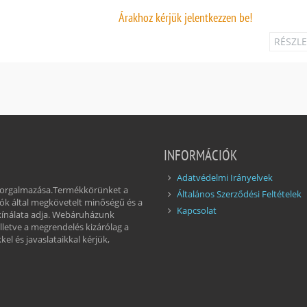
Árakhoz
kérjük jelentkezzen be!
RÉSZL
INFORMÁCIÓK
Adatvédelmi Irányelvek
 forgalmazása.Termékkörünket a
Általános Szerződési Feltételek
ók által megkövetelt minőségű és a
Kapcsolat
kínálata adja. Webáruházunk
illetve a megrendelés kizárólag a
el és javaslataikkal kérjük,