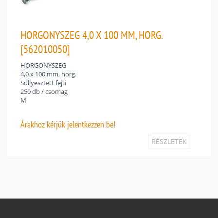
HORGONYSZEG 4,0 X 100 MM, HORG.
[562010050]
HORGONYSZEG
4,0 x 100 mm, horg.
Süllyesztett fejű
250 db / csomag
M
Árakhoz
kérjük jelentkezzen be!
RÉSZLETEK