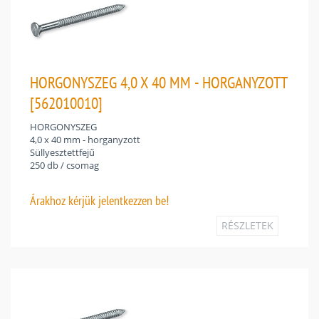
HORGONYSZEG 4,0 X 40 MM - HORGANYZOTT
[562010010]
HORGONYSZEG
4,0 x 40 mm - horganyzott
Süllyesztettfejű
250 db / csomag
Árakhoz
kérjük jelentkezzen be!
RÉSZLETEK