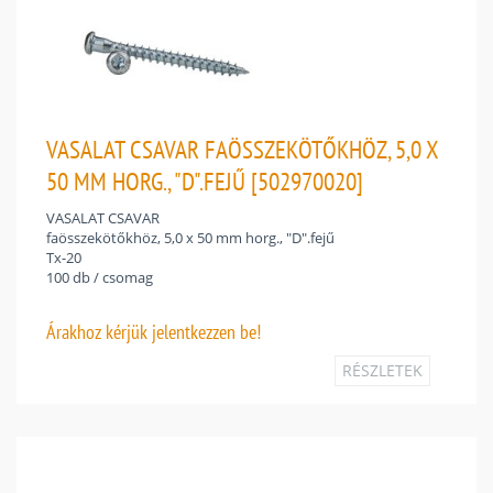
VASALAT CSAVAR FAÖSSZEKÖTŐKHÖZ, 5,0 X
50 MM HORG., "D".FEJŰ [502970020]
VASALAT CSAVAR
faösszekötőkhöz, 5,0 x 50 mm horg., "D".fejű
Tx-20
100 db / csomag
Árakhoz
kérjük jelentkezzen be!
RÉSZLETEK