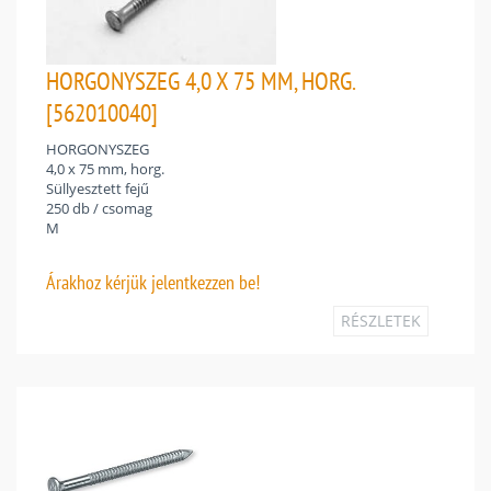
HORGONYSZEG 4,0 X 75 MM, HORG.
[562010040]
HORGONYSZEG
4,0 x 75 mm, horg.
Süllyesztett fejű
250 db / csomag
M
Árakhoz
kérjük jelentkezzen be!
RÉSZLETEK