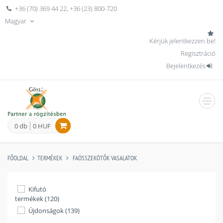
+36 (70) 369 44 22
,
+36 (23) 800-720
Magyar
Kérjük jelentkezzen be!
Regisztráció
Bejelentkezés
men
0 db
0 HUF
FŐOLDAL
TERMÉKEK
FAÖSSZEKÖTŐK VASALATOK
Kifutó
termékek (120)
Újdonságok (139)