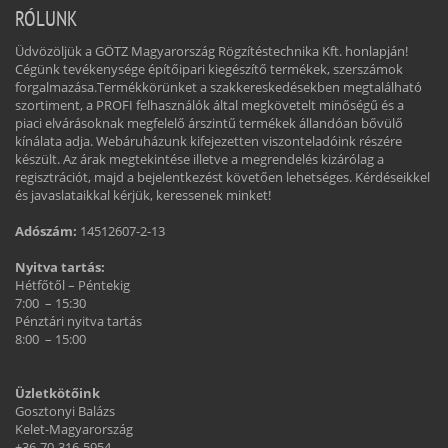
RÓLUNK
Üdvözöljük a GÖTZ Magyarország Rögzítéstechnika Kft. honlapján!
Cégünk tevékenysége építőipari kiegészítő termékek, szerszámok
forgalmazása.Termékkörünket a szakkereskedésekben megtalálható
szortiment, a PROFI felhasználók által megkövetelt minőségű és a
piaci elvárásoknak megfelelő árszintű termékek állandóan bővülő
kínálata adja. Webáruházunk kifejezetten viszonteladóink részére
készült. Az árak megtekintése illetve a megrendelés kizárólag a
regisztrációt, majd a bejelentkezést követően lehetséges. Kérdéseikkel
és javaslataikkal kérjük, keressenek minket!
Adószám:
14512607-2-13
Nyitva tartás:
Hétfőtől – Péntekig
7:00 – 15:30
Pénztári nyitva tartás
8:00 – 15:00
Üzletkötőink
Gosztonyi Balázs
Kelet-Magyarország
+36-70-316-5954