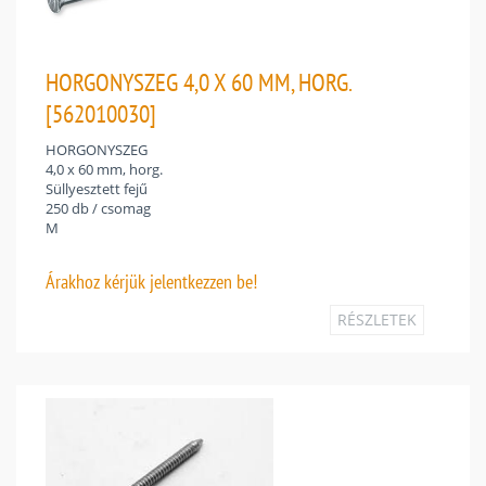
HORGONYSZEG 4,0 X 60 MM, HORG.
[562010030]
HORGONYSZEG
4,0 x 60 mm, horg.
Süllyesztett fejű
250 db / csomag
M
Árakhoz
kérjük jelentkezzen be!
RÉSZLETEK