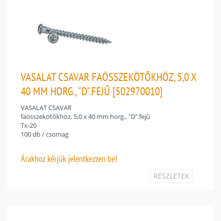
VASALAT CSAVAR FAÖSSZEKÖTŐKHÖZ, 5,0 X
40 MM HORG., "D".FEJŰ [502970010]
VASALAT CSAVAR
faösszekötőkhöz, 5,0 x 40 mm horg., "D".fejű
Tx-20
100 db / csomag
Árakhoz
kérjük jelentkezzen be!
RÉSZLETEK