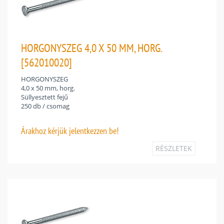
HORGONYSZEG 4,0 X 50 MM, HORG.
[562010020]
HORGONYSZEG
4,0 x 50 mm, horg.
Süllyesztett fejű
250 db / csomag
Árakhoz
kérjük jelentkezzen be!
RÉSZLETEK