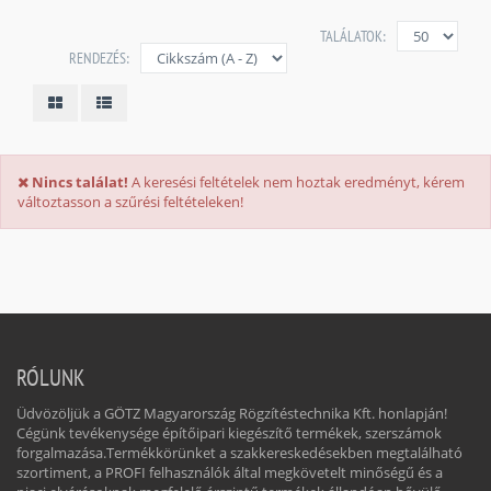
TALÁLATOK:
RENDEZÉS:
Nincs találat!
A keresési feltételek nem hoztak eredményt, kérem
változtasson a szűrési feltételeken!
RÓLUNK
Üdvözöljük a GÖTZ Magyarország Rögzítéstechnika Kft. honlapján!
Cégünk tevékenysége építőipari kiegészítő termékek, szerszámok
forgalmazása.Termékkörünket a szakkereskedésekben megtalálható
szortiment, a PROFI felhasználók által megkövetelt minőségű és a