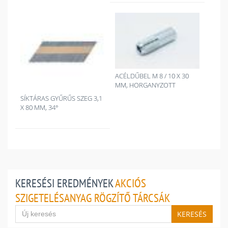
ACÉLDŰBEL M 8 / 10 X 30
MM, HORGANYZOTT
SÍKTÁRAS GYŰRŰS SZEG 3,1
X 80 MM, 34°
KERESÉSI EREDMÉNYEK
AKCIÓS
SZIGETELÉSANYAG RÖGZÍTŐ TÁRCSÁK
KERESÉS