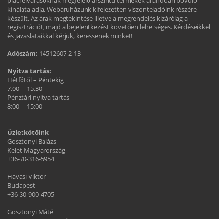
piaci elvárásoknak megfelelő árszintű termékek állandóan bővülő
kínálata adja. Webáruházunk kifejezetten viszonteladóink részére
készült. Az árak megtekintése illetve a megrendelés kizárólag a
regisztrációt, majd a bejelentkezést követően lehetséges. Kérdéseikkel
és javaslataikkal kérjük, keressenek minket!
Adószám:
14512607-2-13
Nyitva tartás:
Hétfőtől – Péntekig
7:00 – 15:30
Pénztári nyitva tartás
8:00 – 15:00
Üzletkötőink
Gosztonyi Balázs
Kelet-Magyarország
+36-70-316-5954
Havasi Viktor
Budapest
+36-30-900-4705
Gosztonyi Máté