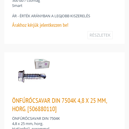
500 db / csomag
Smart
ÁR - ÉRTÉK ARÁNYBAN A LEGJOBB KISZERELÉS
Árakhoz
kérjük jelentkezzen be!
RÉSZLETEK
ÖNFÚRÓCSAVAR DIN 7504K 4,8 X 25 MM,
HORG. [506880110]
ÖNFÚRÓCSAVAR DIN 7504K
4,8 x 25 mm, horg.
Hatlapfejű, peremmel