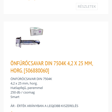
RÉSZLETEK
ÖNFÚRÓCSAVAR DIN 7504K 4,2 X 25 MM,
HORG. [506880060]
ÖNFÚRÓCSAVAR DIN 7504K
4,2 x 25 mm, horg.
Hatlapfejű, peremmel
250 db / csomag
Smart
ÁR - ÉRTÉK ARÁNYBAN A LEGJOBB KISZERELÉS