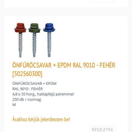
ÖNFÚRÓCSAVAR + EPDM RAL 9010 - FEHÉR
[502560300]
ÖNFÚRÓCSAVAR + EPDM
RAL 9010 - FEHÉR
4,8 x 35 horg., hatlapfejű peremmel
250 db / csomag
M
Árakhoz
kérjük jelentkezzen be!
RÉSZLETEK