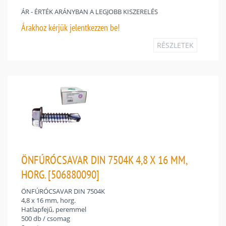
ÁR - ÉRTÉK ARÁNYBAN A LEGJOBB KISZERELÉS
Árakhoz
kérjük jelentkezzen be!
RÉSZLETEK
ÖNFÚRÓCSAVAR DIN 7504K 4,8 X 16 MM,
HORG. [506880090]
ÖNFÚRÓCSAVAR DIN 7504K
4,8 x 16 mm, horg.
Hatlapfejű, peremmel
500 db / csomag