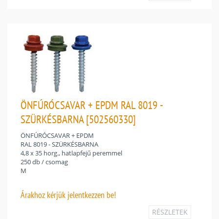
ÖNFÚRÓCSAVAR + EPDM RAL 8019 -
SZÜRKÉSBARNA [502560330]
ÖNFÚRÓCSAVAR + EPDM
RAL 8019 - SZÜRKÉSBARNA
4,8 x 35 horg., hatlapfejű peremmel
250 db / csomag
M
Árakhoz
kérjük jelentkezzen be!
RÉSZLETEK