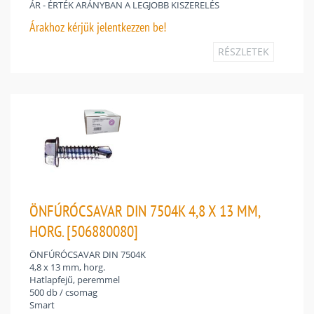
ÁR - ÉRTÉK ARÁNYBAN A LEGJOBB KISZERELÉS
Árakhoz
kérjük jelentkezzen be!
RÉSZLETEK
ÖNFÚRÓCSAVAR DIN 7504K 4,8 X 13 MM,
HORG. [506880080]
ÖNFÚRÓCSAVAR DIN 7504K
4,8 x 13 mm, horg.
Hatlapfejű, peremmel
500 db / csomag
Smart