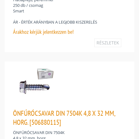
250 db / csomag
Smart
ÁR - ÉRTÉK ARÁNYBAN A LEGJOBB KISZERELÉS
Árakhoz
kérjük jelentkezzen be!
RÉSZLETEK
ÖNFÚRÓCSAVAR DIN 7504K 4,8 X 32 MM,
HORG. [506880115]
ÖNFÚRÓCSAVAR DIN 7504K
4,8 x 32 mm, horg.