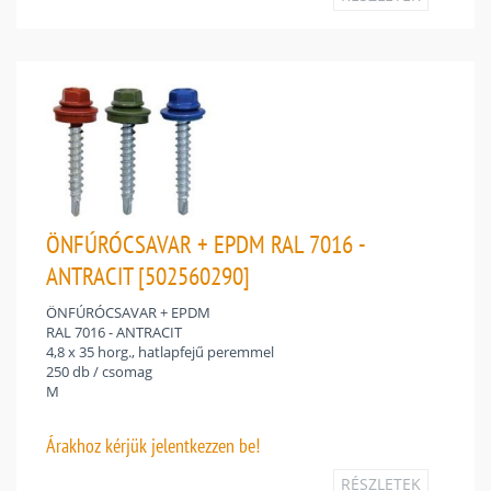
ÖNFÚRÓCSAVAR + EPDM RAL 7016 -
ANTRACIT [502560290]
ÖNFÚRÓCSAVAR + EPDM
RAL 7016 - ANTRACIT
4,8 x 35 horg., hatlapfejű peremmel
250 db / csomag
M
Árakhoz
kérjük jelentkezzen be!
RÉSZLETEK