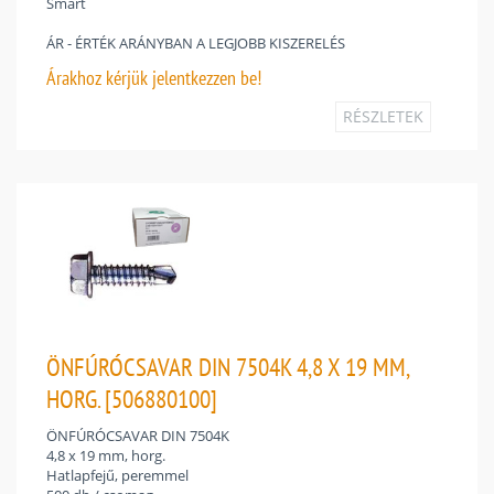
Smart
ÁR - ÉRTÉK ARÁNYBAN A LEGJOBB KISZERELÉS
Árakhoz
kérjük jelentkezzen be!
RÉSZLETEK
ÖNFÚRÓCSAVAR DIN 7504K 4,8 X 19 MM,
HORG. [506880100]
ÖNFÚRÓCSAVAR DIN 7504K
4,8 x 19 mm, horg.
Hatlapfejű, peremmel