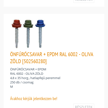
ÖNFÚRÓCSAVAR + EPDM RAL 6002 - OLIVA
ZÖLD [502560280]
ÖNFÚRÓCSAVAR + EPDM
RAL 6002 - OLIVA ZÖLD
4,8 x 35 horg., hatlapfejű peremmel
250 db / csomag
M
Árakhoz
kérjük jelentkezzen be!
RÉSZLETEK