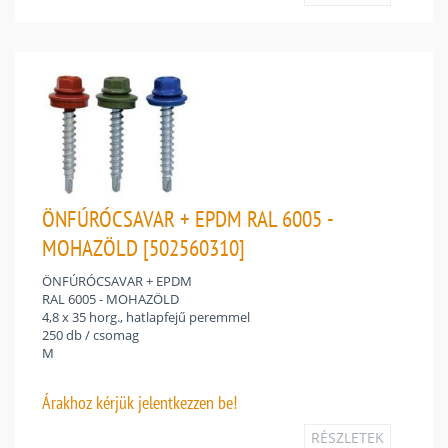
ÖNFÚRÓCSAVAR + EPDM RAL 6005 -
MOHAZÖLD [502560310]
ÖNFÚRÓCSAVAR + EPDM
RAL 6005 - MOHAZÖLD
4,8 x 35 horg., hatlapfejű peremmel
250 db / csomag
M
Árakhoz
kérjük jelentkezzen be!
RÉSZLETEK