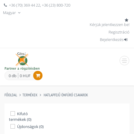
+36 (70) 369 44 22
,
+36 (23) 800-720
Magyar
Kérjük jelentkezzen be!
Regisztráció
Bejelentkezés
men
0 db
0 HUF
FŐOLDAL
TERMÉKEK
HATLAPFEJŰ ÖNFÚRÓ CSAVAROK
Kifutó
termékek (0)
Újdonságok (0)