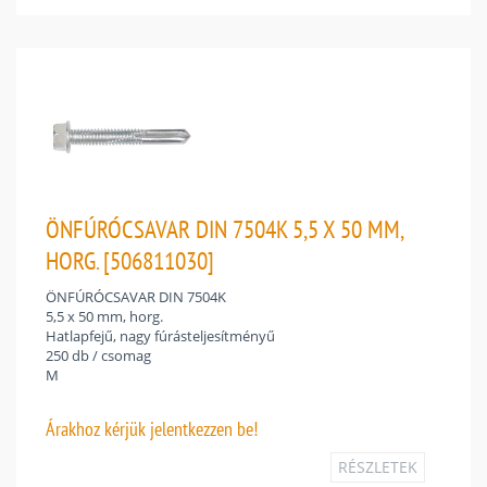
ÖNFÚRÓCSAVAR DIN 7504K 5,5 X 50 MM,
HORG. [506811030]
ÖNFÚRÓCSAVAR DIN 7504K
5,5 x 50 mm, horg.
Hatlapfejű, nagy fúrásteljesítményű
250 db / csomag
M
Árakhoz
kérjük jelentkezzen be!
RÉSZLETEK