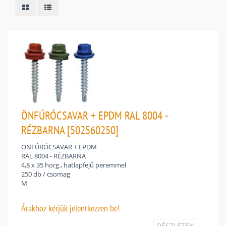
ÖNFÚRÓCSAVAR + EPDM RAL 8004 -
RÉZBARNA [502560250]
ÖNFÚRÓCSAVAR + EPDM
RAL 8004 - RÉZBARNA
4,8 x 35 horg., hatlapfejű peremmel
250 db / csomag
M
Árakhoz
kérjük jelentkezzen be!
RÉSZLETEK