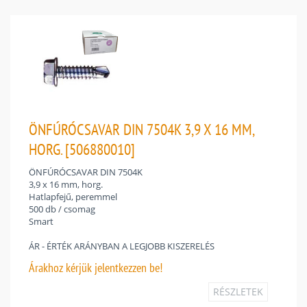
ÖNFÚRÓCSAVAR DIN 7504K 3,9 X 16 MM,
HORG. [506880010]
ÖNFÚRÓCSAVAR DIN 7504K
3,9 x 16 mm, horg.
Hatlapfejű, peremmel
500 db / csomag
Smart
ÁR - ÉRTÉK ARÁNYBAN A LEGJOBB KISZERELÉS
Árakhoz
kérjük jelentkezzen be!
RÉSZLETEK