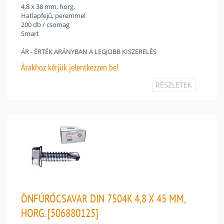
4,8 x 38 mm, horg.
Hatlapfejű, peremmel
200 db / csomag
Smart
ÁR - ÉRTÉK ARÁNYBAN A LEGJOBB KISZERELÉS
Árakhoz
kérjük jelentkezzen be!
RÉSZLETEK
ÖNFÚRÓCSAVAR DIN 7504K 4,8 X 45 MM,
HORG. [506880125]