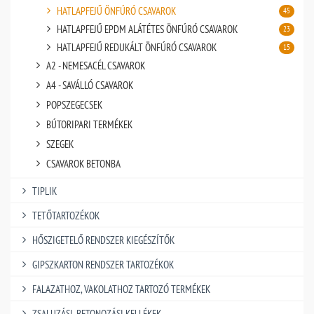
HATLAPFEJŰ ÖNFÚRÓ CSAVAROK
45
HATLAPFEJŰ EPDM ALÁTÉTES ÖNFÚRÓ CSAVAROK
23
HATLAPFEJŰ REDUKÁLT ÖNFÚRÓ CSAVAROK
15
A2 - NEMESACÉL CSAVAROK
A4 - SAVÁLLÓ CSAVAROK
POPSZEGECSEK
BÚTORIPARI TERMÉKEK
SZEGEK
CSAVAROK BETONBA
TIPLIK
TETŐTARTOZÉKOK
HŐSZIGETELŐ RENDSZER KIEGÉSZÍTŐK
GIPSZKARTON RENDSZER TARTOZÉKOK
FALAZATHOZ, VAKOLATHOZ TARTOZÓ TERMÉKEK
ZSALUZÁSI, BETONOZÁSI KELLÉKEK