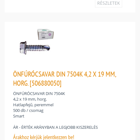
RÉSZLETEK
ÖNFÚRÓCSAVAR DIN 7504K 4,2 X 19 MM,
HORG. [506880050]
ÖNFÚRÓCSAVAR DIN 7504K
4,2 x 19 mm, horg.
Hatlapfejű, peremmel
500 db / csomag
Smart
ÁR - ÉRTÉK ARÁNYBAN A LEGJOBB KISZERELÉS
Árakhoz
kérjük jelentkezzen be!