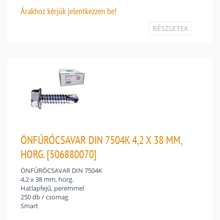
Árakhoz
kérjük jelentkezzen be!
RÉSZLETEK
ÖNFÚRÓCSAVAR DIN 7504K 4,2 X 38 MM,
HORG. [506880070]
ÖNFÚRÓCSAVAR DIN 7504K
4,2 x 38 mm, horg.
Hatlapfejű, peremmel
250 db / csomag
Smart