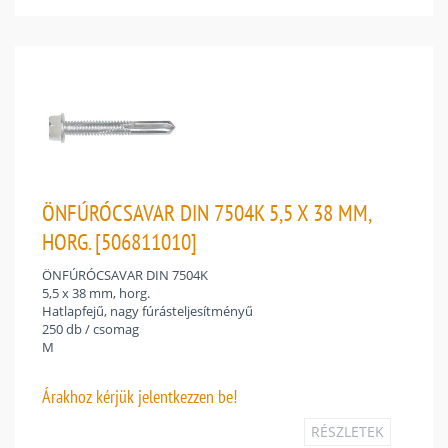
ÖNFÚRÓCSAVAR DIN 7504K 5,5 X 38 MM,
HORG. [506811010]
ÖNFÚRÓCSAVAR DIN 7504K
5,5 x 38 mm, horg.
Hatlapfejű, nagy fúrásteljesítményű
250 db / csomag
M
Árakhoz
kérjük jelentkezzen be!
RÉSZLETEK