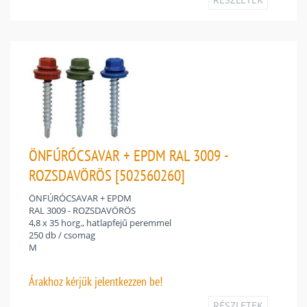
ÖNFÚRÓCSAVAR + EPDM RAL 3009 -
ROZSDAVÖRÖS [502560260]
ÖNFÚRÓCSAVAR + EPDM
RAL 3009 - ROZSDAVÖRÖS
4,8 x 35 horg., hatlapfejű peremmel
250 db / csomag
M
Árakhoz
kérjük jelentkezzen be!
RÉSZLETEK