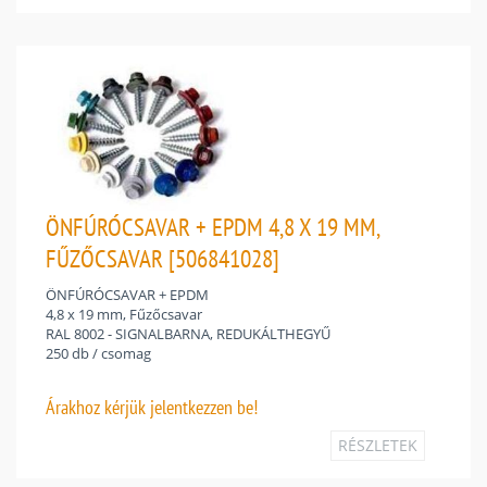
ÖNFÚRÓCSAVAR + EPDM 4,8 X 19 MM,
FŰZŐCSAVAR [506841028]
ÖNFÚRÓCSAVAR + EPDM
4,8 x 19 mm, Fűzőcsavar
RAL 8002 - SIGNALBARNA, REDUKÁLTHEGYŰ
250 db / csomag
Árakhoz
kérjük jelentkezzen be!
RÉSZLETEK