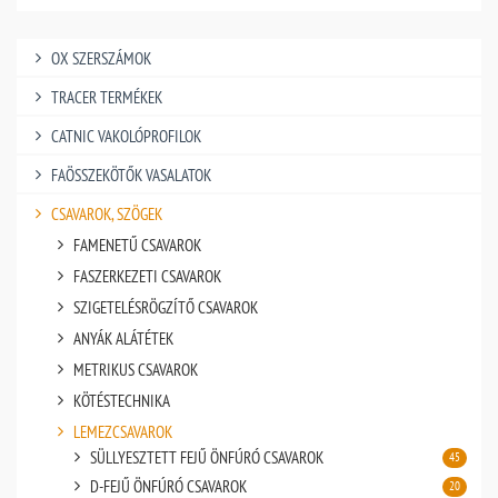
OX SZERSZÁMOK
TRACER TERMÉKEK
CATNIC VAKOLÓPROFILOK
FAÖSSZEKÖTŐK VASALATOK
CSAVAROK, SZÖGEK
FAMENETŰ CSAVAROK
FASZERKEZETI CSAVAROK
SZIGETELÉSRÖGZÍTŐ CSAVAROK
ANYÁK ALÁTÉTEK
METRIKUS CSAVAROK
KÖTÉSTECHNIKA
LEMEZCSAVAROK
SÜLLYESZTETT FEJŰ ÖNFÚRÓ CSAVAROK
45
D-FEJŰ ÖNFÚRÓ CSAVAROK
20