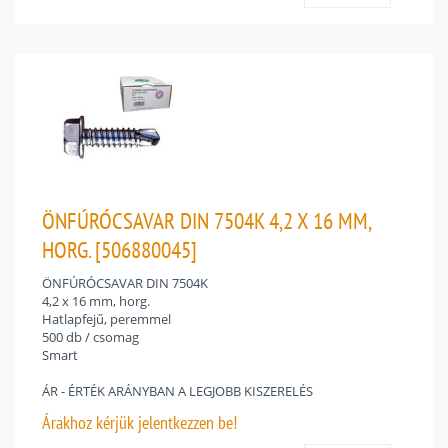
ÖNFÚRÓCSAVAR DIN 7504K 4,2 X 16 MM,
HORG. [506880045]
ÖNFÚRÓCSAVAR DIN 7504K
4,2 x 16 mm, horg.
Hatlapfejű, peremmel
500 db / csomag
Smart
ÁR - ÉRTÉK ARÁNYBAN A LEGJOBB KISZERELÉS
Árakhoz
kérjük jelentkezzen be!