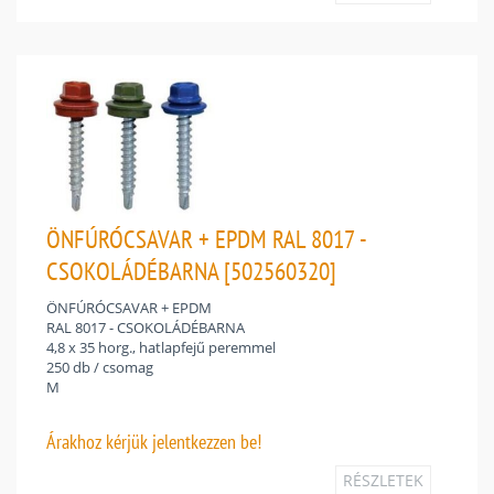
ÖNFÚRÓCSAVAR + EPDM RAL 8017 -
CSOKOLÁDÉBARNA [502560320]
ÖNFÚRÓCSAVAR + EPDM
RAL 8017 - CSOKOLÁDÉBARNA
4,8 x 35 horg., hatlapfejű peremmel
250 db / csomag
M
Árakhoz
kérjük jelentkezzen be!
RÉSZLETEK