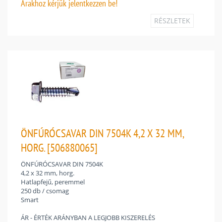
Árakhoz
kérjük jelentkezzen be!
RÉSZLETEK
ÖNFÚRÓCSAVAR DIN 7504K 4,2 X 32 MM,
HORG. [506880065]
ÖNFÚRÓCSAVAR DIN 7504K
4,2 x 32 mm, horg.
Hatlapfejű, peremmel
250 db / csomag
Smart
ÁR - ÉRTÉK ARÁNYBAN A LEGJOBB KISZERELÉS