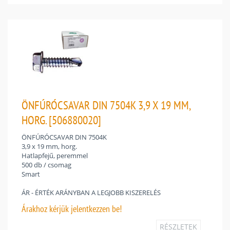
ÖNFÚRÓCSAVAR DIN 7504K 3,9 X 19 MM,
HORG. [506880020]
ÖNFÚRÓCSAVAR DIN 7504K
3,9 x 19 mm, horg.
Hatlapfejű, peremmel
500 db / csomag
Smart
ÁR - ÉRTÉK ARÁNYBAN A LEGJOBB KISZERELÉS
Árakhoz
kérjük jelentkezzen be!
RÉSZLETEK