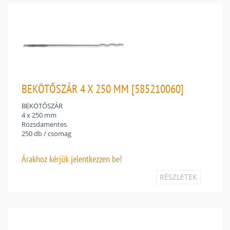
BEKÖTŐSZÁR 4 X 250 MM [585210060]
BEKÖTŐSZÁR
4 x 250 mm
Rozsdamentes
250 db / csomag
Árakhoz
kérjük jelentkezzen be!
RÉSZLETEK