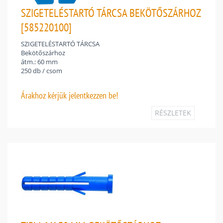
SZIGETELÉSTARTÓ TÁRCSA BEKÖTŐSZÁRHOZ
[585220100]
SZIGETELÉSTARTÓ TÁRCSA
Bekötőszárhoz
átm.: 60 mm
250 db / csom
Árakhoz
kérjük jelentkezzen be!
RÉSZLETEK