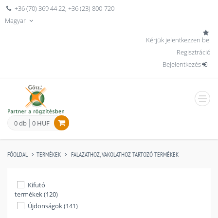
+36 (70) 369 44 22
,
+36 (23) 800-720
Magyar
Kérjük jelentkezzen be!
Regisztráció
Bejelentkezés
men
0 db
0 HUF
FŐOLDAL
TERMÉKEK
FALAZATHOZ, VAKOLATHOZ TARTOZÓ TERMÉKEK
Kifutó
termékek (120)
Újdonságok (141)