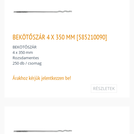
BEKÖTŐSZÁR 4 X 350 MM [585210090]
BEKÖTŐSZÁR
4 x 350 mm
Rozsdamentes
250 db / csomag
Árakhoz
kérjük jelentkezzen be!
RÉSZLETEK