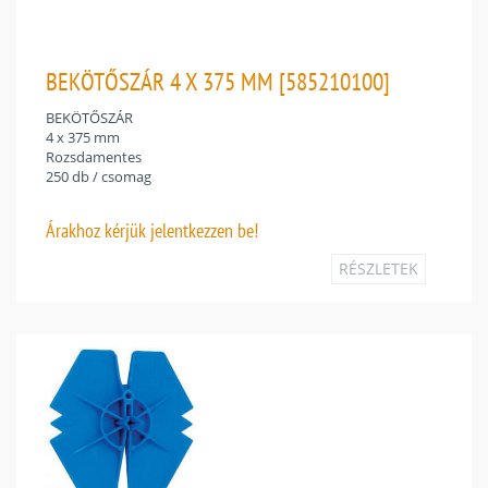
BEKÖTŐSZÁR 4 X 375 MM [585210100]
BEKÖTŐSZÁR
4 x 375 mm
Rozsdamentes
250 db / csomag
Árakhoz
kérjük jelentkezzen be!
RÉSZLETEK