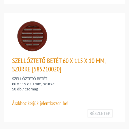
SZELLŐZTETŐ BETÉT 60 X 115 X 10 MM,
SZÜRKE [585210020]
SZELLŐZTETŐ BETÉT
60 x 115 x 10 mm, szürke
50 db / csomag
Árakhoz
kérjük jelentkezzen be!
RÉSZLETEK