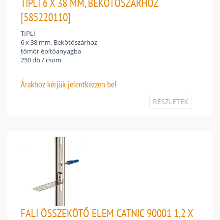
TIPLI 6 X 38 MM, BEKÖTŐSZÁRHOZ
[585220110]
TIPLI
6 x 38 mm, Bekötőszárhoz
tömör építőanyagba
250 db / csom
Árakhoz
kérjük jelentkezzen be!
RÉSZLETEK
FALI ÖSSZEKÖTŐ ELEM CATNIC 90001 1,2 X