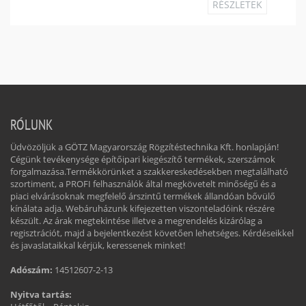
RÉSZLETEK
RÓLUNK
Üdvözöljük a GÖTZ Magyarország Rögzítéstechnika Kft. honlapján!
Cégünk tevékenysége építőipari kiegészítő termékek, szerszámok
forgalmazása.Termékkörünket a szakkereskedésekben megtalálható
szortiment, a PROFI felhasználók által megkövetelt minőségű és a
piaci elvárásoknak megfelelő árszintű termékek állandóan bővülő
kínálata adja. Webáruházunk kifejezetten viszonteladóink részére
készült. Az árak megtekintése illetve a megrendelés kizárólag a
regisztrációt, majd a bejelentkezést követően lehetséges. Kérdéseikkel
és javaslataikkal kérjük, keressenek minket!
Adószám:
14512607-2-13
Nyitva tartás: