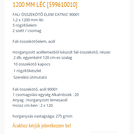
1200 MM LÉC [599610010]
FALI ÖSSZEKÖTŐ ELEM CATNIC 90001
1,2 x 1200 mm léc
5 rögzítőelem
2 szett / csomag
Fali összekötőelem, acél
Horganyzott acéllemezből készült fali összekötő, részei:
 2 db, egyenként 120 cm-es szalag
 10 összekötő kapocs
 1 rögzítőkészlet
 Szerelési útmutató
Fali összekötő, acél 90001
1 csomagolási egység Alkatrészek : 20
Anyag : Horganyzott lemezacél
Hossz cm-ben : 2 x 120
horganyzás vastagsága: 275 g/nm
Árakhoz
kérjük jelentkezzen be!