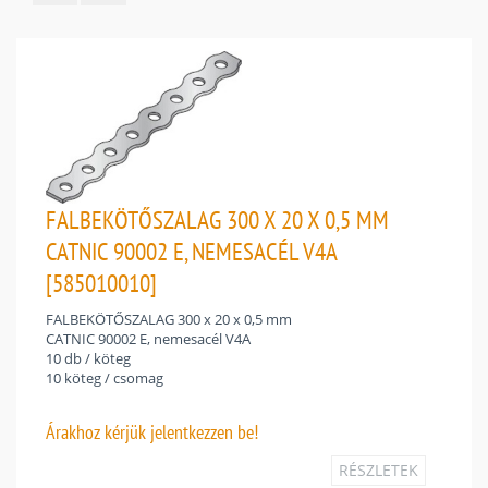
FALBEKÖTŐSZALAG 300 X 20 X 0,5 MM
CATNIC 90002 E, NEMESACÉL V4A
[585010010]
FALBEKÖTŐSZALAG 300 x 20 x 0,5 mm
CATNIC 90002 E, nemesacél V4A
10 db / köteg
10 köteg / csomag
Árakhoz
kérjük jelentkezzen be!
RÉSZLETEK