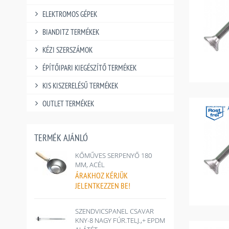
ELEKTROMOS GÉPEK
BIANDITZ TERMÉKEK
KÉZI SZERSZÁMOK
ÉPÍTŐIPARI KIEGÉSZÍTŐ TERMÉKEK
KIS KISZERELÉSŰ TERMÉKEK
OUTLET TERMÉKEK
TERMÉK AJÁNLÓ
KŐMŰVES SERPENYŐ 180
MM, ACÉL
ÁRAKHOZ
KÉRJÜK
JELENTKEZZEN BE!
SZENDVICSPANEL CSAVAR
KNY-8 NAGY FÚR.TELJ.,+ EPDM