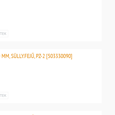
ETEK
MM, SÜLLY.FEJŰ, PZ-2 [503330090]
ETEK