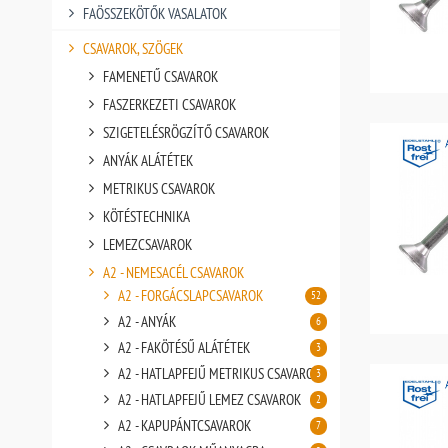
FAÖSSZEKÖTŐK VASALATOK
CSAVAROK, SZÖGEK
FAMENETŰ CSAVAROK
FASZERKEZETI CSAVAROK
SZIGETELÉSRÖGZÍTŐ CSAVAROK
ANYÁK ALÁTÉTEK
METRIKUS CSAVAROK
KÖTÉSTECHNIKA
LEMEZCSAVAROK
A2 - NEMESACÉL CSAVAROK
A2 - FORGÁCSLAPCSAVAROK
52
A2 - ANYÁK
6
A2 - FAKÖTÉSŰ ALÁTÉTEK
3
A2 - HATLAPFEJŰ METRIKUS CSAVAROK
3
A2 - HATLAPFEJŰ LEMEZ CSAVAROK
2
A2 - KAPUPÁNTCSAVAROK
7