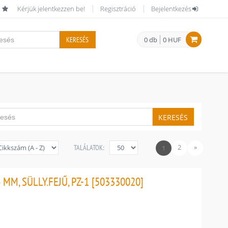
Kérjük jelentkezzen be!
Regisztráció
Bejelentkezés
KERESÉS
0 db
0 HUF
KERESÉS
2
»
TALÁLATOK:
1
MM, SÜLLY.FEJŰ, PZ-1 [503330020]