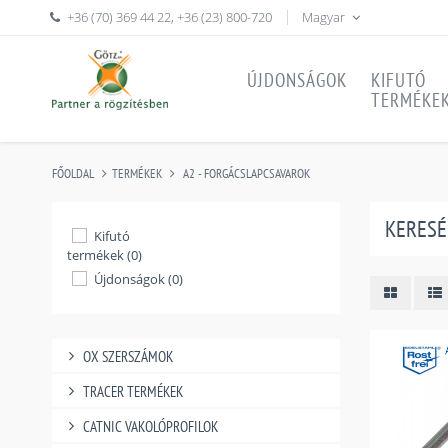
+36 (70) 369 44 22
,
+36 (23) 800-720
Magyar
ÚJDONSÁGOK
KIFUTÓ
TERMÉKE
FŐOLDAL
TERMÉKEK
A2 - FORGÁCSLAPCSAVAROK
KERESÉ
Kifutó
termékek (0)
Újdonságok (0)
OX SZERSZÁMOK
TRACER TERMÉKEK
CATNIC VAKOLÓPROFILOK