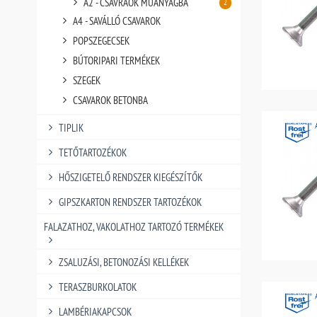
A2 - CSAVRAOK MŰANYAGBA
2
A4 - SAVÁLLÓ CSAVAROK
POPSZEGECSEK
BÚTORIPARI TERMÉKEK
SZEGEK
CSAVAROK BETONBA
TIPLIK
TETŐTARTOZÉKOK
HŐSZIGETELŐ RENDSZER KIEGÉSZÍTŐK
GIPSZKARTON RENDSZER TARTOZÉKOK
FALAZATHOZ, VAKOLATHOZ TARTOZÓ TERMÉKEK
ZSALUZÁSI, BETONOZÁSI KELLÉKEK
TERASZBURKOLATOK
LAMBÉRIAKAPCSOK