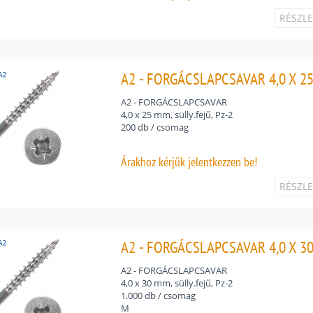
RÉSZL
A2 - FORGÁCSLAPCSAVAR 4,0 X 25 
A2 - FORGÁCSLAPCSAVAR
4,0 x 25 mm, sülly.fejű, Pz-2
200 db / csomag
Árakhoz
kérjük jelentkezzen be!
RÉSZL
A2 - FORGÁCSLAPCSAVAR 4,0 X 30 
A2 - FORGÁCSLAPCSAVAR
4,0 x 30 mm, sülly.fejű, Pz-2
1.000 db / csomag
M