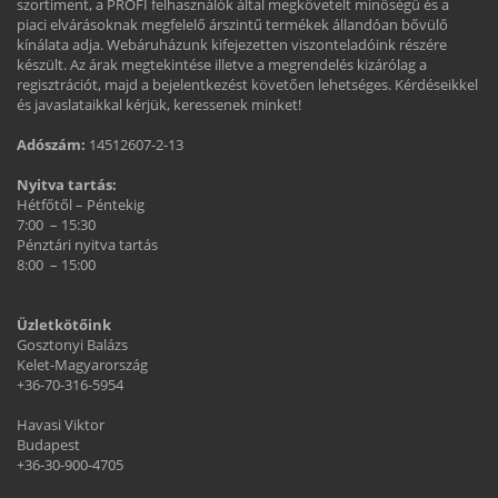
szortiment, a PROFI felhasználók által megkövetelt minőségű és a
piaci elvárásoknak megfelelő árszintű termékek állandóan bővülő
kínálata adja. Webáruházunk kifejezetten viszonteladóink részére
készült. Az árak megtekintése illetve a megrendelés kizárólag a
regisztrációt, majd a bejelentkezést követően lehetséges. Kérdéseikkel
és javaslataikkal kérjük, keressenek minket!
Adószám:
14512607-2-13
Nyitva tartás:
Hétfőtől – Péntekig
7:00 – 15:30
Pénztári nyitva tartás
8:00 – 15:00
Üzletkötőink
Gosztonyi Balázs
Kelet-Magyarország
+36-70-316-5954
Havasi Viktor
Budapest
+36-30-900-4705