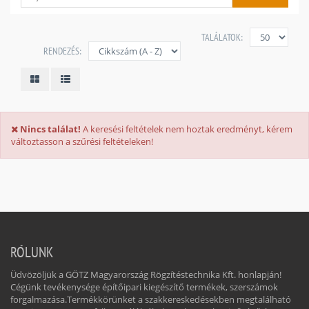
TALÁLATOK:
RENDEZÉS:
Nincs találat!
A keresési feltételek nem hoztak eredményt, kérem
változtasson a szűrési feltételeken!
RÓLUNK
Üdvözöljük a GÖTZ Magyarország Rögzítéstechnika Kft. honlapján!
Cégünk tevékenysége építőipari kiegészítő termékek, szerszámok
forgalmazása.Termékkörünket a szakkereskedésekben megtalálható