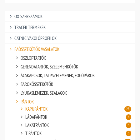
OX SZERSZÁMOK
TRACER TERMÉKEK
CATNIC VAKOLÓPROFILOK
FAÖSSZEKÖTŐK VASALATOK
OSZLOPTARTÓK
GERENDATARTÓK, SZELEMENKÖTŐK
ÁCSKAPCSOK, TALPSZELEMENEK, FOGÓPÁROK
SAROKÖSSZEKÖTŐK
LYUKASLEMEZEK, SZALAGOK
PÁNTOK
KAPUPÁNTOK
28
LÁDAPÁNTOK
6
LAKATPÁNTOK
3
T PÁNTOK
3