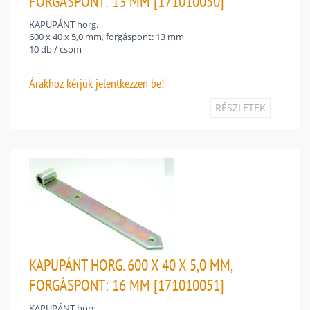
FORGÁSPONT: 13 MM [171010050]
KAPUPÁNT horg.
600 x 40 x 5,0 mm, forgáspont: 13 mm
10 db / csom
Árakhoz
kérjük jelentkezzen be!
RÉSZLETEK
KAPUPÁNT HORG. 600 X 40 X 5,0 MM,
FORGÁSPONT: 16 MM [171010051]
KAPUPÁNT horg.