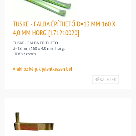
TÜSKE - FALBA ÉPÍTHETŐ D=13 MM 160 X
4,0 MM HORG. [171210020]
TÜSKE - FALBA ÉPÍTHETŐ
d=13 mm 160 x 4,0 mm horg.
10 db / csom
Árakhoz
kérjük jelentkezzen be!
RÉSZLETEK