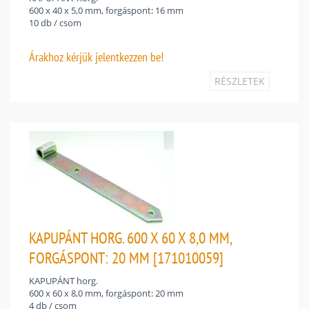
600 x 40 x 5,0 mm, forgáspont: 16 mm
10 db / csom
Árakhoz
kérjük jelentkezzen be!
RÉSZLETEK
KAPUPÁNT HORG. 600 X 60 X 8,0 MM,
FORGÁSPONT: 20 MM [171010059]
KAPUPÁNT horg.
600 x 60 x 8,0 mm, forgáspont: 20 mm
4 db / csom