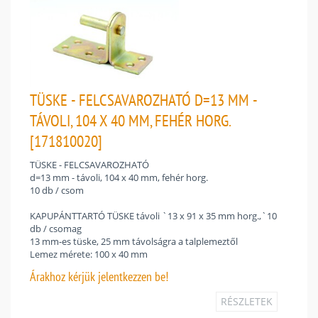
TÜSKE - FELCSAVAROZHATÓ D=13 MM -
TÁVOLI, 104 X 40 MM, FEHÉR HORG.
[171810020]
TÜSKE - FELCSAVAROZHATÓ
d=13 mm - távoli, 104 x 40 mm, fehér horg.
10 db / csom
KAPUPÁNTTARTÓ TÜSKE távoli `13 x 91 x 35 mm horg.,`10
db / csomag
13 mm-es tüske, 25 mm távolságra a talplemeztől
Lemez mérete: 100 x 40 mm
Árakhoz
kérjük jelentkezzen be!
RÉSZLETEK