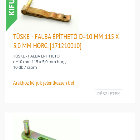
TÜSKE - FALBA ÉPÍTHETŐ D=10 MM 115 X
5,0 MM HORG. [171210010]
TÜSKE - FALBA ÉPÍTHETŐ
d=10 mm 115 x 5,0 mm horg.
10 db / csom
Árakhoz
kérjük jelentkezzen be!
RÉSZLETEK