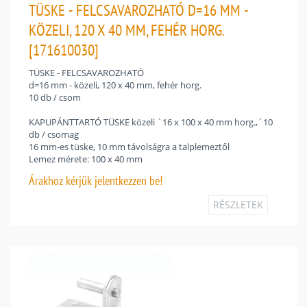
TÜSKE - FELCSAVAROZHATÓ D=16 MM -
KÖZELI, 120 X 40 MM, FEHÉR HORG.
[171610030]
TÜSKE - FELCSAVAROZHATÓ
d=16 mm - közeli, 120 x 40 mm, fehér horg.
10 db / csom
KAPUPÁNTTARTÓ TÜSKE közeli `16 x 100 x 40 mm horg.,`10
db / csomag
16 mm-es tüske, 10 mm távolságra a talplemeztől
Lemez mérete: 100 x 40 mm
Árakhoz
kérjük jelentkezzen be!
RÉSZLETEK