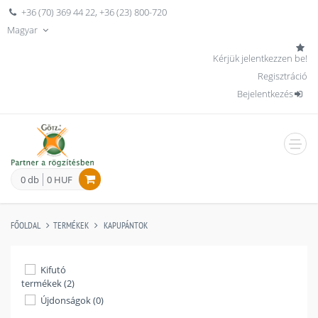
+36 (70) 369 44 22
,
+36 (23) 800-720
Magyar
Kérjük jelentkezzen be!
Regisztráció
Bejelentkezés
men
0 db
0 HUF
FŐOLDAL
TERMÉKEK
KAPUPÁNTOK
Kifutó
termékek (2)
Újdonságok (0)