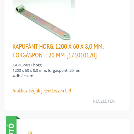
KAPUPÁNT HORG. 1200 X 60 X 8,0 MM,
FORGÁSPONT: 20 MM [171010120]
KAPUPÁNT horg.
1200 x 60 x 8,0 mm, forgáspont: 20 mm
4 db / csom
Árakhoz
kérjük jelentkezzen be!
RÉSZLETEK