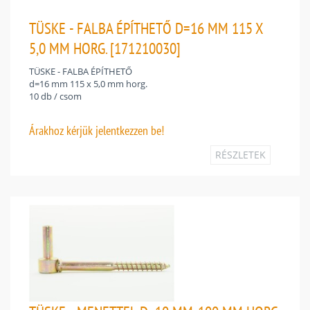
TÜSKE - FALBA ÉPÍTHETŐ D=16 MM 115 X
5,0 MM HORG. [171210030]
TÜSKE - FALBA ÉPÍTHETŐ
d=16 mm 115 x 5,0 mm horg.
10 db / csom
Árakhoz
kérjük jelentkezzen be!
RÉSZLETEK