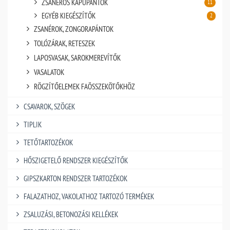
ZSANÉROS KAPUPÁNTOK
11
EGYÉB KIEGÉSZÍTŐK
2
ZSANÉROK, ZONGORAPÁNTOK
TOLÓZÁRAK, RETESZEK
LAPOSVASAK, SAROKMEREVÍTŐK
VASALATOK
RÖGZÍTŐELEMEK FAÖSSZEKÖTŐKHÖZ
CSAVAROK, SZÖGEK
TIPLIK
TETŐTARTOZÉKOK
HŐSZIGETELŐ RENDSZER KIEGÉSZÍTŐK
GIPSZKARTON RENDSZER TARTOZÉKOK
FALAZATHOZ, VAKOLATHOZ TARTOZÓ TERMÉKEK
ZSALUZÁSI, BETONOZÁSI KELLÉKEK