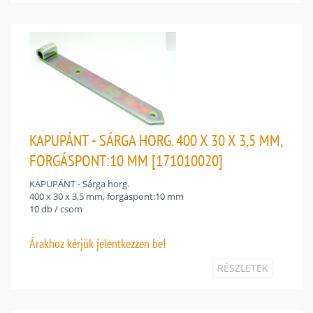
KAPUPÁNT - SÁRGA HORG. 400 X 30 X 3,5 MM,
FORGÁSPONT:10 MM [171010020]
KAPUPÁNT - Sárga horg.
400 x 30 x 3,5 mm, forgáspont:10 mm
10 db / csom
Árakhoz
kérjük jelentkezzen be!
RÉSZLETEK