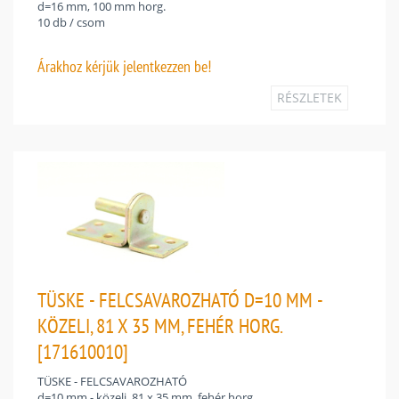
d=16 mm, 100 mm horg.
10 db / csom
Árakhoz
kérjük jelentkezzen be!
RÉSZLETEK
TÜSKE - FELCSAVAROZHATÓ D=10 MM -
KÖZELI, 81 X 35 MM, FEHÉR HORG.
[171610010]
TÜSKE - FELCSAVAROZHATÓ
d=10 mm - közeli, 81 x 35 mm, fehér horg.