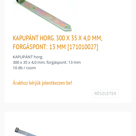
KAPUPÁNT HORG. 300 X 35 X 4,0 MM,
FORGÁSPONT: 13 MM [171010027]
KAPUPÁNT horg.
300 x 35 x 4,0 mm, forgáspont: 13 mm
10 db / csom
Árakhoz
kérjük jelentkezzen be!
RÉSZLETEK