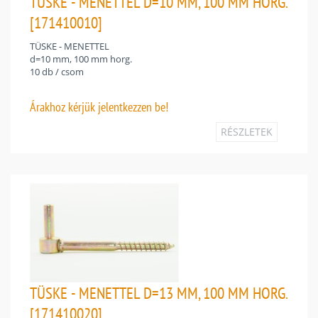
TÜSKE - MENETTEL D=10 MM, 100 MM HORG.
[171410010]
TÜSKE - MENETTEL
d=10 mm, 100 mm horg.
10 db / csom
Árakhoz
kérjük jelentkezzen be!
RÉSZLETEK
TÜSKE - MENETTEL D=13 MM, 100 MM HORG.
[171410020]