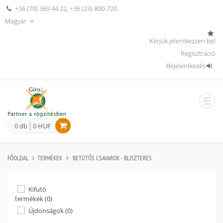
+36 (70) 369 44 22
,
+36 (23) 800-720
Magyar
Kérjük jelentkezzen be!
Regisztráció
Bejelentkezés
men
0 db
0 HUF
FŐOLDAL
TERMÉKEK
BETÜTŐS CSAVAROK - BLISZTERES
Kifutó
termékek (0)
Újdonságok (0)