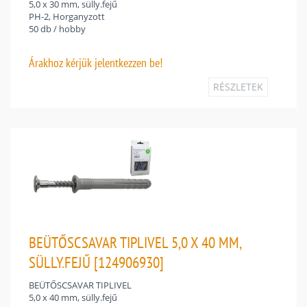
5,0 x 30 mm, sülly.fejű
PH-2, Horganyzott
50 db / hobby
Árakhoz
kérjük jelentkezzen be!
RÉSZLETEK
BEÜTŐSCSAVAR TIPLIVEL 5,0 X 40 MM,
SÜLLY.FEJŰ [124906930]
BEÜTŐSCSAVAR TIPLIVEL
5,0 x 40 mm, sülly.fejű