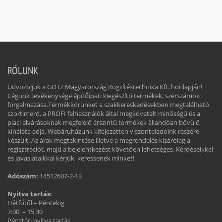
RÓLUNK
Üdvözöljük a GÖTZ Magyarország Rögzítéstechnika Kft. honlapján!
Cégünk tevékenysége építőipari kiegészítő termékek, szerszámok
forgalmazása.Termékkörünket a szakkereskedésekben megtalálható
szortiment, a PROFI felhasználók által megkövetelt minőségű és a
piaci elvárásoknak megfelelő árszintű termékek állandóan bővülő
kínálata adja. Webáruházunk kifejezetten viszonteladóink részére
készült. Az árak megtekintése illetve a megrendelés kizárólag a
regisztrációt, majd a bejelentkezést követően lehetséges. Kérdéseikkel
és javaslataikkal kérjük, keressenek minket!
Adószám:
14512607-2-13
Nyitva tartás:
Hétfőtől – Péntekig
7:00 – 15:30
Pénztári nyitva tartás