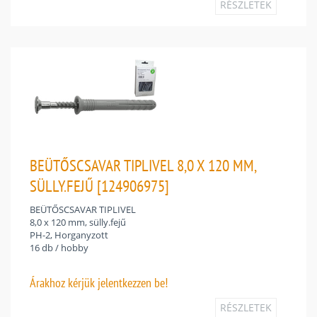
RÉSZLETEK
BEÜTŐSCSAVAR TIPLIVEL 8,0 X 120 MM,
SÜLLY.FEJŰ [124906975]
BEÜTŐSCSAVAR TIPLIVEL
8,0 x 120 mm, sülly.fejű
PH-2, Horganyzott
16 db / hobby
Árakhoz
kérjük jelentkezzen be!
RÉSZLETEK