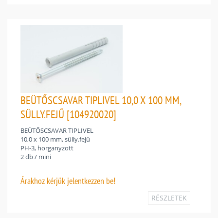
BEÜTŐSCSAVAR TIPLIVEL 10,0 X 100 MM,
SÜLLY.FEJŰ [104920020]
BEÜTŐSCSAVAR TIPLIVEL
10,0 x 100 mm, sülly.fejű
PH-3, horganyzott
2 db / mini
Árakhoz
kérjük jelentkezzen be!
RÉSZLETEK