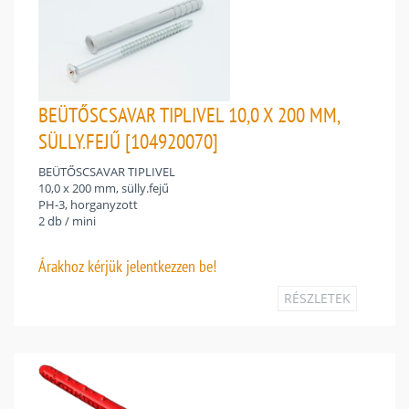
BEÜTŐSCSAVAR TIPLIVEL 10,0 X 200 MM,
SÜLLY.FEJŰ [104920070]
BEÜTŐSCSAVAR TIPLIVEL
10,0 x 200 mm, sülly.fejű
PH-3, horganyzott
2 db / mini
Árakhoz
kérjük jelentkezzen be!
RÉSZLETEK