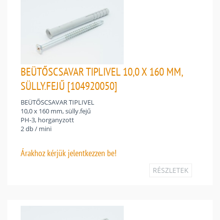
BEÜTŐSCSAVAR TIPLIVEL 10,0 X 160 MM,
SÜLLY.FEJŰ [104920050]
BEÜTŐSCSAVAR TIPLIVEL
10,0 x 160 mm, sülly.fejű
PH-3, horganyzott
2 db / mini
Árakhoz
kérjük jelentkezzen be!
RÉSZLETEK