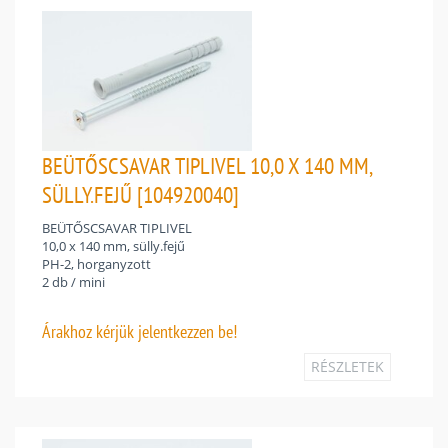
BEÜTŐSCSAVAR TIPLIVEL 10,0 X 140 MM,
SÜLLY.FEJŰ [104920040]
BEÜTŐSCSAVAR TIPLIVEL
10,0 x 140 mm, sülly.fejű
PH-2, horganyzott
2 db / mini
Árakhoz
kérjük jelentkezzen be!
RÉSZLETEK