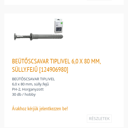
BEÜTŐSCSAVAR TIPLIVEL 6,0 X 80 MM,
SÜLLY.FEJŰ [124906980]
BEÜTŐSCSAVAR TIPLIVEL
6,0 x 80 mm, sülly.fejű
PH-2, Horganyzott
30 db / hobby
Árakhoz
kérjük jelentkezzen be!
RÉSZLETEK