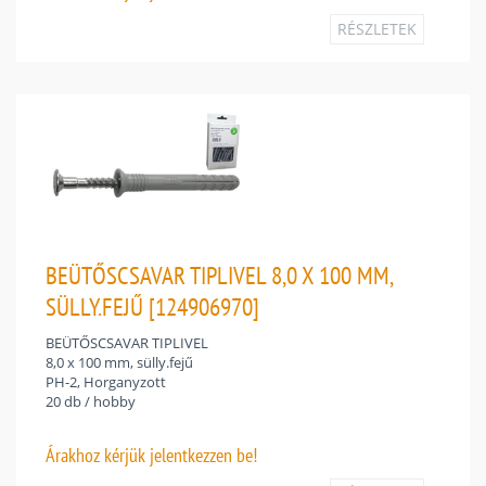
RÉSZLETEK
BEÜTŐSCSAVAR TIPLIVEL 8,0 X 100 MM,
SÜLLY.FEJŰ [124906970]
BEÜTŐSCSAVAR TIPLIVEL
8,0 x 100 mm, sülly.fejű
PH-2, Horganyzott
20 db / hobby
Árakhoz
kérjük jelentkezzen be!