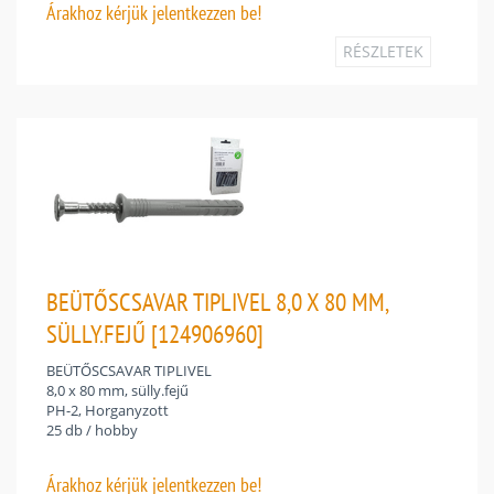
Árakhoz
kérjük jelentkezzen be!
RÉSZLETEK
BEÜTŐSCSAVAR TIPLIVEL 8,0 X 80 MM,
SÜLLY.FEJŰ [124906960]
BEÜTŐSCSAVAR TIPLIVEL
8,0 x 80 mm, sülly.fejű
PH-2, Horganyzott
25 db / hobby
Árakhoz
kérjük jelentkezzen be!