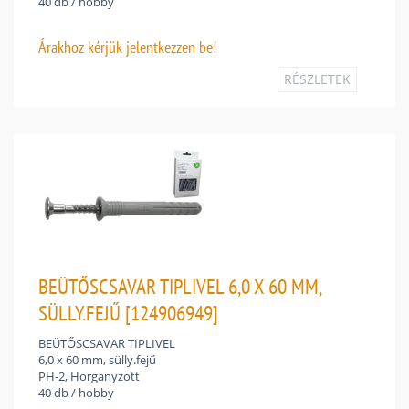
40 db / hobby
Árakhoz
kérjük jelentkezzen be!
RÉSZLETEK
BEÜTŐSCSAVAR TIPLIVEL 6,0 X 60 MM,
SÜLLY.FEJŰ [124906949]
BEÜTŐSCSAVAR TIPLIVEL
6,0 x 60 mm, sülly.fejű
PH-2, Horganyzott
40 db / hobby