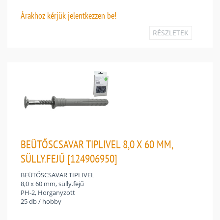
Árakhoz
kérjük jelentkezzen be!
RÉSZLETEK
BEÜTŐSCSAVAR TIPLIVEL 8,0 X 60 MM,
SÜLLY.FEJŰ [124906950]
BEÜTŐSCSAVAR TIPLIVEL
8,0 x 60 mm, sülly.fejű
PH-2, Horganyzott
25 db / hobby