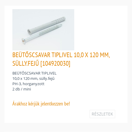
BEÜTŐSCSAVAR TIPLIVEL 10,0 X 120 MM,
SÜLLY.FEJŰ [104920030]
BEÜTŐSCSAVAR TIPLIVEL
10,0 x 120 mm, sülly.fejű
PH-3, horganyzott
2 db / mini
Árakhoz
kérjük jelentkezzen be!
RÉSZLETEK