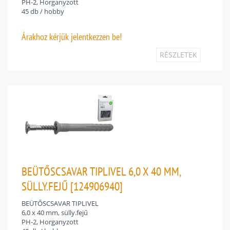
PH-2, Horganyzott
45 db / hobby
Árakhoz
kérjük jelentkezzen be!
RÉSZLETEK
BEÜTŐSCSAVAR TIPLIVEL 6,0 X 40 MM,
SÜLLY.FEJŰ [124906940]
BEÜTŐSCSAVAR TIPLIVEL
6,0 x 40 mm, sülly.fejű
PH-2, Horganyzott