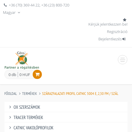
+36 (70) 369 44 22
,
+36 (23) 800-720
Magyar
Kérjük jelentkezzen be!
Regisztráció
Bejelentkezés
men
0 db
0 HUF
FŐOLDAL
TERMÉKEK
SZÁRAZFALAZATI PROFIL CATNIC 5004 E, 2,50 FM / SZÁL
OX SZERSZÁMOK
TRACER TERMÉKEK
CATNIC VAKOLÓPROFILOK