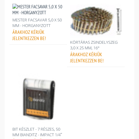
MESTER FACSAVAR 5,0 X 50
MM - HORGANYZOTT
ÁRAKHOZ
KÉRJÜK
JELENTKEZZEN BE!
KÖRTÁRAS ZSINDELYSZEG
3,0 X 25 MM, 16°
ÁRAKHOZ
KÉRJÜK
JELENTKEZZEN BE!
BIT KÉSZLET - 7 RÉSZES, 50
MM BIANDITZ - IMPACT 1/4˝