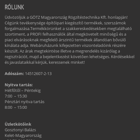
RÓLUNK
Üdvözöljük a GÖTZ Magyarország Rögzítéstechnika Kft. honlapján!
Cégünk tevékenysége építőipari kiegészítő termékek, szerszámok
forgalmazása.Termékkörünket a szakkereskedésekben megtalálható
szortiment, a PROFI felhasználók által megkövetelt minőségű és a
piaci elvárásoknak megfelelő árszintű termékek állandóan bővülő
kínálata adja. Webáruházunk kifejezetten viszonteladóink részére
készült. Az árak megtekintése illetve a megrendelés kizárólag a
regisztrációt, majd a bejelentkezést követően lehetséges. Kérdéseikkel
és javaslataikkal kérjük, keressenek minket!
Adószám:
14512607-2-13
Nyitva tartás:
Hétfőtől – Péntekig
7:00 – 15:30
Pénztári nyitva tartás
8:00 – 15:00
Üzletkötőink
Gosztonyi Balázs
Kelet-Magyarország