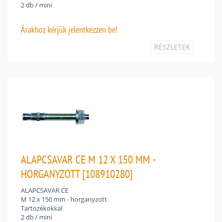
2 db / mini
Árakhoz
kérjük jelentkezzen be!
RÉSZLETEK
ALAPCSAVAR CE M 12 X 150 MM -
HORGANYZOTT [108910280]
ALAPCSAVAR CE
M 12 x 150 mm - horganyzott
Tartozékokkal
2 db / mini