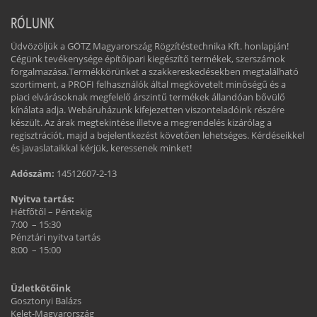
RÓLUNK
Üdvözöljük a GÖTZ Magyarország Rögzítéstechnika Kft. honlapján!
Cégünk tevékenysége építőipari kiegészítő termékek, szerszámok
forgalmazása.Termékkörünket a szakkereskedésekben megtalálható
szortiment, a PROFI felhasználók által megkövetelt minőségű és a
piaci elvárásoknak megfelelő árszintű termékek állandóan bővülő
kínálata adja. Webáruházunk kifejezetten viszonteladóink részére
készült. Az árak megtekintése illetve a megrendelés kizárólag a
regisztrációt, majd a bejelentkezést követően lehetséges. Kérdéseikkel
és javaslataikkal kérjük, keressenek minket!
Adószám:
14512607-2-13
Nyitva tartás:
Hétfőtől – Péntekig
7:00 – 15:30
Pénztári nyitva tartás
8:00 – 15:00
Üzletkötőink
Gosztonyi Balázs
Kelet-Magyarország