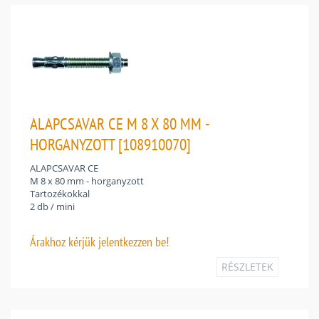
ALAPCSAVAR CE M 8 X 80 MM -
HORGANYZOTT [108910070]
ALAPCSAVAR CE
M 8 x 80 mm - horganyzott
Tartozékokkal
2 db / mini
Árakhoz
kérjük jelentkezzen be!
RÉSZLETEK