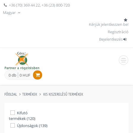
+36 (70) 369 44 22
,
+36 (23) 800-720
Magyar
Kérjük jelentkezzen be!
Regisztráció
Bejelentkezés
men
0 db
0 HUF
FŐOLDAL
TERMÉKEK
KIS KISZERELÉSŰ TERMÉKEK
Kifutó
termékek (120)
Újdonságok (139)