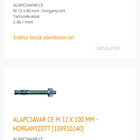
ALAPCSAVAR CE
M 12 x 80 mm - horganyzott
Tartozékokkal
2 db / mini
Árakhoz
kérjük jelentkezzen be!
RÉSZLETEK
ALAPCSAVAR CE M 12 X 100 MM -
HORGANYZOTT [108910240]
ALAPCSAVAR CE