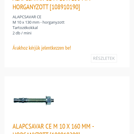
HORGANYZOTT [108910190]
ALAPCSAVAR CE
M 10 x 130 mm - horganyzott
Tartozékokkal
2 db / mini
Árakhoz
kérjük jelentkezzen be!
RÉSZLETEK
ALAPCSAVAR CE M 10 X 160 MM -