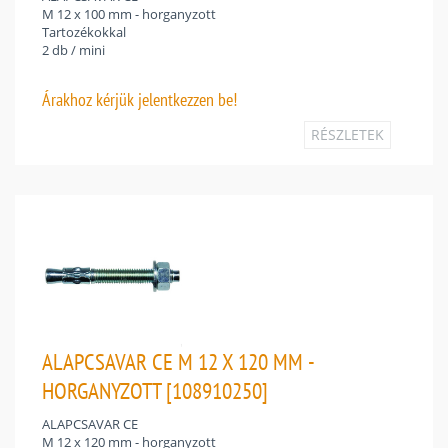
M 12 x 100 mm - horganyzott
Tartozékokkal
2 db / mini
Árakhoz
kérjük jelentkezzen be!
RÉSZLETEK
ALAPCSAVAR CE M 12 X 120 MM -
HORGANYZOTT [108910250]
ALAPCSAVAR CE
M 12 x 120 mm - horganyzott