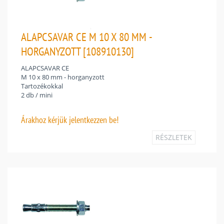
ALAPCSAVAR CE M 10 X 80 MM -
HORGANYZOTT [108910130]
ALAPCSAVAR CE
M 10 x 80 mm - horganyzott
Tartozékokkal
2 db / mini
Árakhoz
kérjük jelentkezzen be!
RÉSZLETEK