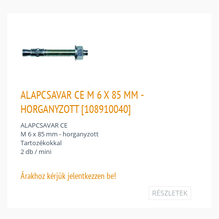
ALAPCSAVAR CE M 6 X 85 MM -
HORGANYZOTT [108910040]
ALAPCSAVAR CE
M 6 x 85 mm - horganyzott
Tartozékokkal
2 db / mini
Árakhoz
kérjük jelentkezzen be!
RÉSZLETEK