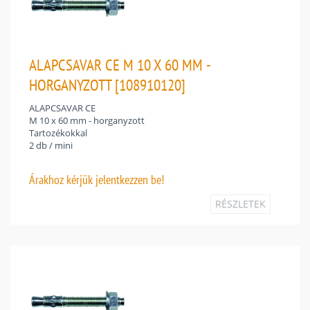
ALAPCSAVAR CE M 10 X 60 MM -
HORGANYZOTT [108910120]
ALAPCSAVAR CE
M 10 x 60 mm - horganyzott
Tartozékokkal
2 db / mini
Árakhoz
kérjük jelentkezzen be!
RÉSZLETEK