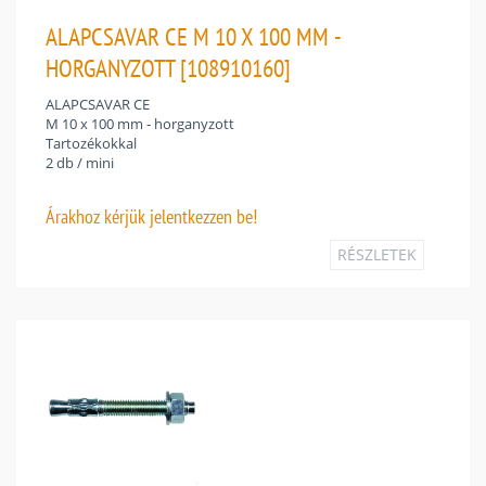
ALAPCSAVAR CE M 10 X 100 MM -
HORGANYZOTT [108910160]
ALAPCSAVAR CE
M 10 x 100 mm - horganyzott
Tartozékokkal
2 db / mini
Árakhoz
kérjük jelentkezzen be!
RÉSZLETEK