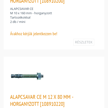
HORGANYZOTT [108910200]
ALAPCSAVAR CE
M 10 x 160 mm - horganyzott
Tartozékokkal
2 db / mini
Árakhoz
kérjük jelentkezzen be!
RÉSZLETEK
ALAPCSAVAR CE M 12 X 80 MM -
HORGANYZOTT [108910220]