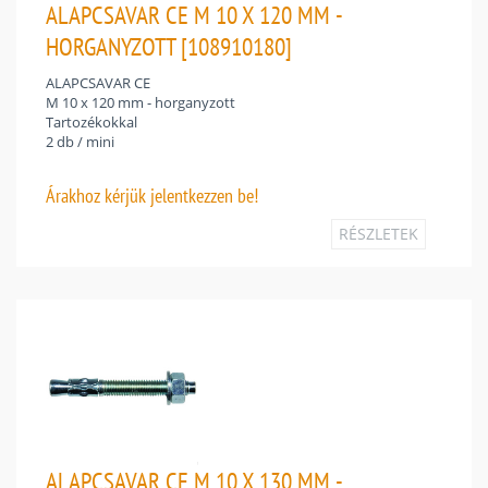
ALAPCSAVAR CE M 10 X 120 MM -
HORGANYZOTT [108910180]
ALAPCSAVAR CE
M 10 x 120 mm - horganyzott
Tartozékokkal
2 db / mini
Árakhoz
kérjük jelentkezzen be!
RÉSZLETEK
ALAPCSAVAR CE M 10 X 130 MM -