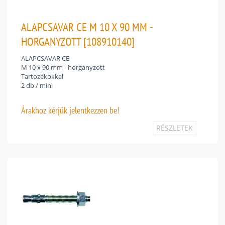
ALAPCSAVAR CE M 10 X 90 MM -
HORGANYZOTT [108910140]
ALAPCSAVAR CE
M 10 x 90 mm - horganyzott
Tartozékokkal
2 db / mini
Árakhoz
kérjük jelentkezzen be!
RÉSZLETEK