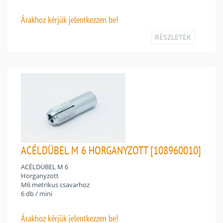
Árakhoz
kérjük jelentkezzen be!
RÉSZLETEK
ACÉLDÜBEL M 6 HORGANYZOTT [108960010]
ACÉLDÜBEL M 6
Horganyzott
M6 metrikus csavarhoz
6 db / mini
Árakhoz
kérjük jelentkezzen be!