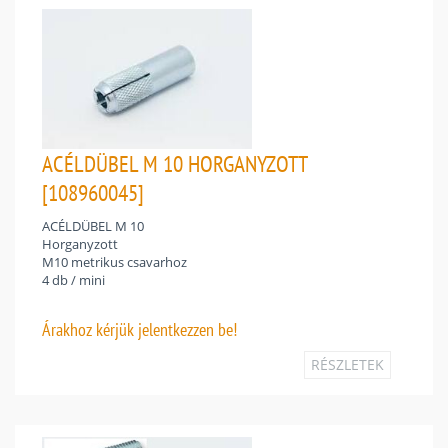
ACÉLDÜBEL M 10 HORGANYZOTT
[108960045]
ACÉLDÜBEL M 10
Horganyzott
M10 metrikus csavarhoz
4 db / mini
Árakhoz
kérjük jelentkezzen be!
RÉSZLETEK