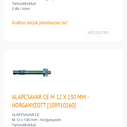
Tartozékokkal
2 db / mini
Árakhoz
kérjük jelentkezzen be!
RÉSZLETEK
ALAPCSAVAR CE M 12 X 130 MM -
HORGANYZOTT [108910260]
ALAPCSAVAR CE
M 12 x 130 mm - horganyzott
Tartozékokkal