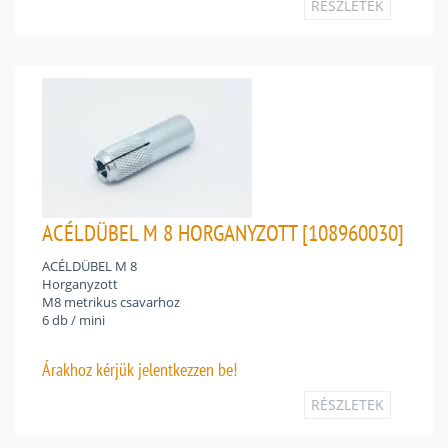
RÉSZLETEK
ACÉLDÜBEL M 8 HORGANYZOTT [108960030]
ACÉLDÜBEL M 8
Horganyzott
M8 metrikus csavarhoz
6 db / mini
Árakhoz
kérjük jelentkezzen be!
RÉSZLETEK