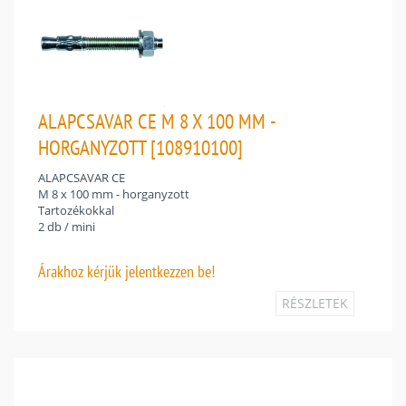
ALAPCSAVAR CE M 8 X 100 MM -
HORGANYZOTT [108910100]
ALAPCSAVAR CE
M 8 x 100 mm - horganyzott
Tartozékokkal
2 db / mini
Árakhoz
kérjük jelentkezzen be!
RÉSZLETEK