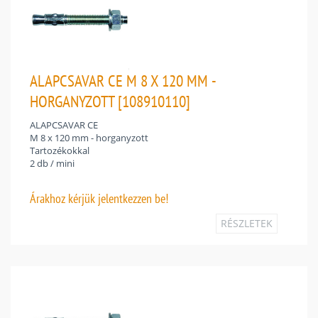
ALAPCSAVAR CE M 8 X 120 MM -
HORGANYZOTT [108910110]
ALAPCSAVAR CE
M 8 x 120 mm - horganyzott
Tartozékokkal
2 db / mini
Árakhoz
kérjük jelentkezzen be!
RÉSZLETEK