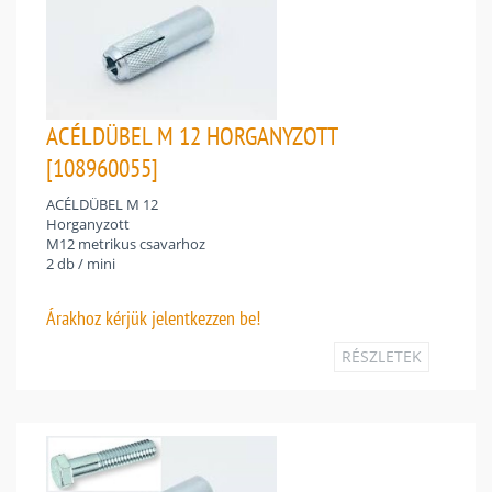
ACÉLDÜBEL M 12 HORGANYZOTT
[108960055]
ACÉLDÜBEL M 12
Horganyzott
M12 metrikus csavarhoz
2 db / mini
Árakhoz
kérjük jelentkezzen be!
RÉSZLETEK