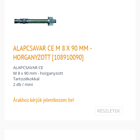
ALAPCSAVAR CE M 8 X 90 MM -
HORGANYZOTT [108910090]
ALAPCSAVAR CE
M 8 x 90 mm - horganyzott
Tartozékokkal
2 db / mini
Árakhoz
kérjük jelentkezzen be!
RÉSZLETEK