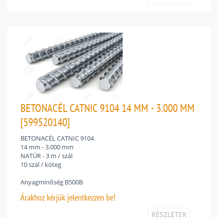
BETONACÉL CATNIC 9104 14 MM - 3.000 MM
[599520140]
BETONACÉL CATNIC 9104
14 mm - 3.000 mm
NATÚR - 3 m / szál
10 szál / köteg
Anyagminőség B500B
Árakhoz
kérjük jelentkezzen be!
RÉSZLETEK