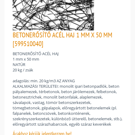
BETONERŐSÍTŐ ACÉL HAJ 1 MM X 50 MM
[599510040]
BETONERŐSÍTŐ ACÉL HAJ
1 mm x 50 mm
NATÚR
20 kg / zsák
adagolás: min. 20 kg/m3 AZ ANYAG
ALKALMAZÁSI TERÜLETEI: monolit ipari betonpadlók, beton
pályalemezek, térbetonok, beton járólemezek, felbetonok,
betonesztrichek, monolit betonfalak, alaplemezek,
sávalapok, vastag, tömör betonszerkezetek,
tömegbetonok, gépalapok, előregyártott betonelemek (pl.
falpanelek, betoncsövek, betonkonténerek,
szekrényszerkezetek, különböző útterelő, betonelemek, stb.),
előregyártott szárazhabarcsok, egyéb száraz keverékek
Árakhoz
kérjük jelentkezzen be!