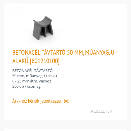
BETONACÉL TÁVTARTÓ 50 MM, MŰANYAG, U
ALAKÚ [601210100]
BETONACÉL TÁVTARTÓ
50 mm, műanyag, U alakú
6 - 25 mm átm. vashoz
250 db / csomag
Árakhoz
kérjük jelentkezzen be!
RÉSZLETEK