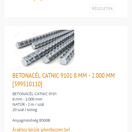
RÉSZLETEK
BETONACÉL CATNIC 9101 8 MM - 2.000 MM
[599510110]
BETONACÉL CATNIC 9101
8 mm - 2.000 mm
NATÚR - 2 m / szál
20 szál / köteg
Anyagminőség B500B
Árakhoz
kérjük jelentkezzen be!