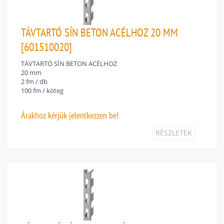
TÁVTARTÓ SÍN BETON ACÉLHOZ 20 MM
[601510020]
TÁVTARTÓ SÍN BETON ACÉLHOZ
20 mm
2 fm / db
100 fm / köteg
Árakhoz
kérjük jelentkezzen be!
RÉSZLETEK