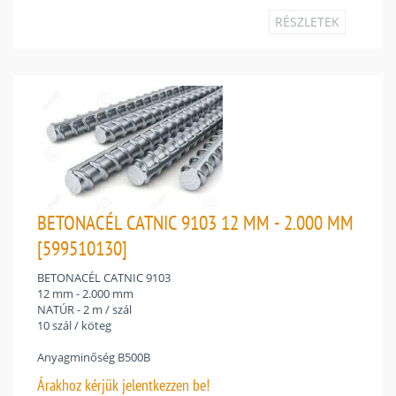
RÉSZLETEK
BETONACÉL CATNIC 9103 12 MM - 2.000 MM
[599510130]
BETONACÉL CATNIC 9103
12 mm - 2.000 mm
NATÚR - 2 m / szál
10 szál / köteg
Anyagminőség B500B
Árakhoz
kérjük jelentkezzen be!