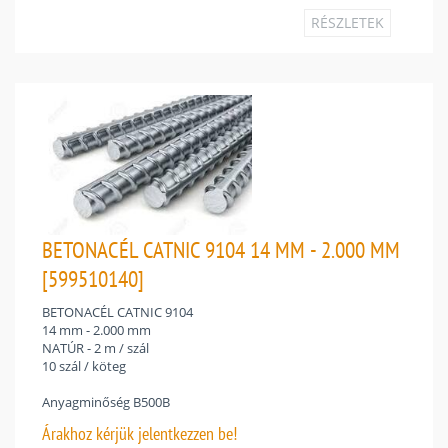
RÉSZLETEK
BETONACÉL CATNIC 9104 14 MM - 2.000 MM
[599510140]
BETONACÉL CATNIC 9104
14 mm - 2.000 mm
NATÚR - 2 m / szál
10 szál / köteg
Anyagminőség B500B
Árakhoz
kérjük jelentkezzen be!