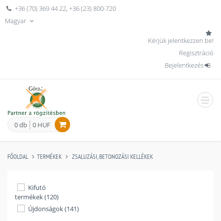
+36 (70) 369 44 22
,
+36 (23) 800-720
Magyar
Kérjük jelentkezzen be!
Regisztráció
Bejelentkezés
men
0 db
0 HUF
FŐOLDAL
TERMÉKEK
ZSALUZÁSI, BETONOZÁSI KELLÉKEK
Kifutó
termékek (120)
Újdonságok (141)