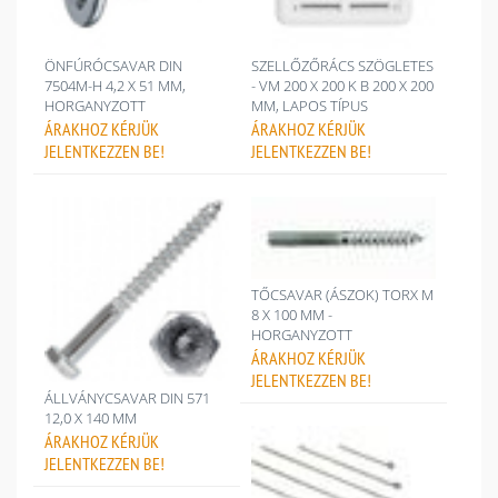
ÖNFÚRÓCSAVAR DIN
SZELLŐZŐRÁCS SZÖGLETES
7504M-H 4,2 X 51 MM,
- VM 200 X 200 K B 200 X 200
HORGANYZOTT
MM, LAPOS TÍPUS
ÁRAKHOZ
KÉRJÜK
ÁRAKHOZ
KÉRJÜK
JELENTKEZZEN BE!
JELENTKEZZEN BE!
TŐCSAVAR (ÁSZOK) TORX M
8 X 100 MM -
HORGANYZOTT
ÁRAKHOZ
KÉRJÜK
JELENTKEZZEN BE!
ÁLLVÁNYCSAVAR DIN 571
12,0 X 140 MM
ÁRAKHOZ
KÉRJÜK
JELENTKEZZEN BE!