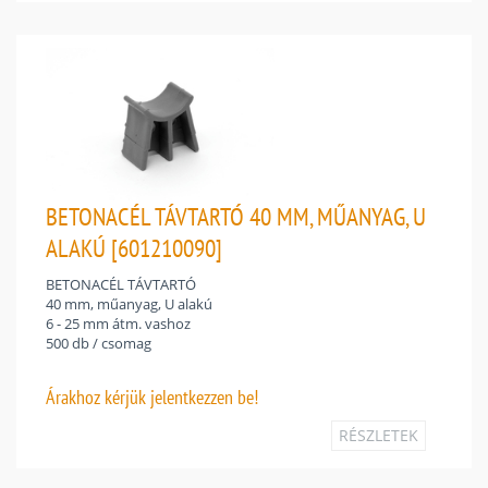
BETONACÉL TÁVTARTÓ 40 MM, MŰANYAG, U
ALAKÚ [601210090]
BETONACÉL TÁVTARTÓ
40 mm, műanyag, U alakú
6 - 25 mm átm. vashoz
500 db / csomag
Árakhoz
kérjük jelentkezzen be!
RÉSZLETEK