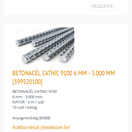
RÉSZLETEK
BETONACÉL CATNIC 9100 6 MM - 3.000 MM
[599520100]
BETONACÉL CATNIC 9100
6 mm - 3.000 mm
NATÚR - 3 m / szál
10 szál / köteg
Anyagminőség B500B
Árakhoz
kérjük jelentkezzen be!