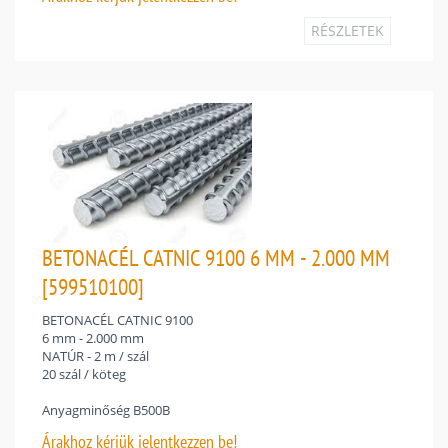
RÉSZLETEK
BETONACÉL CATNIC 9100 6 MM - 2.000 MM
[599510100]
BETONACÉL CATNIC 9100
6 mm - 2.000 mm
NATÚR - 2 m / szál
20 szál / köteg
Anyagminőség B500B
Árakhoz
kérjük jelentkezzen be!