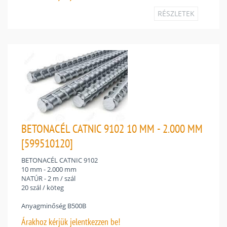
RÉSZLETEK
BETONACÉL CATNIC 9102 10 MM - 2.000 MM
[599510120]
BETONACÉL CATNIC 9102
10 mm - 2.000 mm
NATÚR - 2 m / szál
20 szál / köteg
Anyagminőség B500B
Árakhoz
kérjük jelentkezzen be!