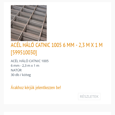
ACÉL HÁLÓ CATNIC 1005 6 MM - 2,3 M X 1 M
[599510030]
ACÉL HÁLÓ CATNIC 1005
6 mm - 2,3 m x 1 m
NATÚR
30 db / köteg
Árakhoz
kérjük jelentkezzen be!
RÉSZLETEK