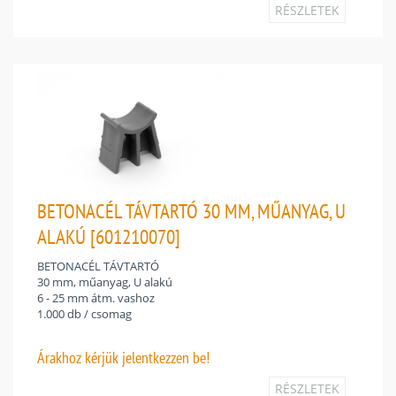
RÉSZLETEK
BETONACÉL TÁVTARTÓ 30 MM, MŰANYAG, U
ALAKÚ [601210070]
BETONACÉL TÁVTARTÓ
30 mm, műanyag, U alakú
6 - 25 mm átm. vashoz
1.000 db / csomag
Árakhoz
kérjük jelentkezzen be!
RÉSZLETEK