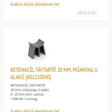
Árakhoz
kérjük jelentkezzen be!
RÉSZLETEK
BETONACÉL TÁVTARTÓ 20 MM, MŰANYAG, U
ALAKÚ [601210040]
BETONACÉL TÁVTARTÓ
20 mm, műanyag, U alakú
6 - 25 mm átm. vashoz
1.000 db / csomag
Árakhoz
kérjük jelentkezzen be!