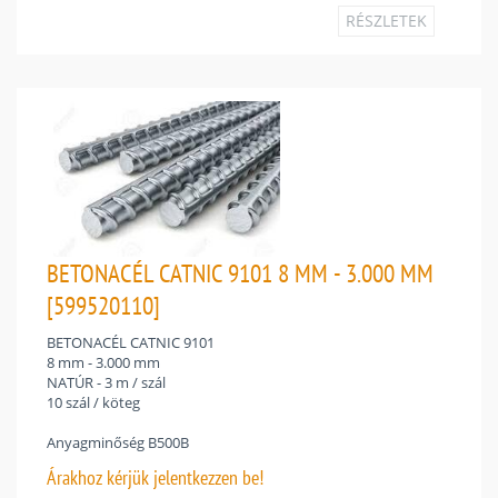
RÉSZLETEK
BETONACÉL CATNIC 9101 8 MM - 3.000 MM
[599520110]
BETONACÉL CATNIC 9101
8 mm - 3.000 mm
NATÚR - 3 m / szál
10 szál / köteg
Anyagminőség B500B
Árakhoz
kérjük jelentkezzen be!