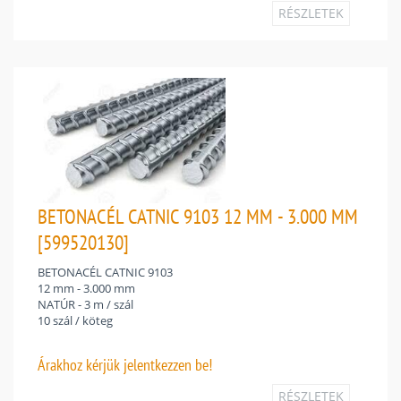
RÉSZLETEK
BETONACÉL CATNIC 9103 12 MM - 3.000 MM
[599520130]
BETONACÉL CATNIC 9103
12 mm - 3.000 mm
NATÚR - 3 m / szál
10 szál / köteg
Árakhoz
kérjük jelentkezzen be!
RÉSZLETEK