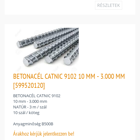
RÉSZLETEK
BETONACÉL CATNIC 9102 10 MM - 3.000 MM
[599520120]
BETONACÉL CATNIC 9102
10 mm - 3.000 mm
NATÚR - 3 m / szál
10 szál / köteg
Anyagminőség B500B
Árakhoz
kérjük jelentkezzen be!