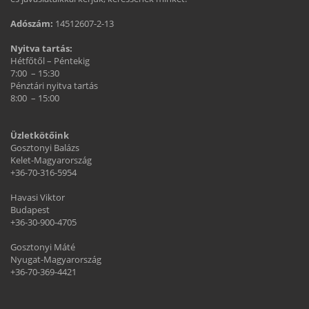
Adószám:
14512607-2-13
Nyitva tartás:
Hétfőtől – Péntekig
7:00 – 15:30
Pénztári nyitva tartás
8:00 – 15:00
Üzletkötőink
Gosztonyi Balázs
Kelet-Magyarország
+36-70-316-5954
Havasi Viktor
Budapest
+36-30-900-4705
Gosztonyi Máté
Nyugat-Magyarország
+36-70-369-4421