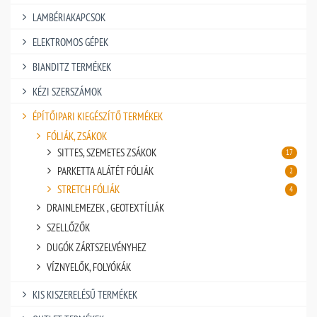
LAMBÉRIAKAPCSOK
ELEKTROMOS GÉPEK
BIANDITZ TERMÉKEK
KÉZI SZERSZÁMOK
ÉPÍTŐIPARI KIEGÉSZÍTŐ TERMÉKEK
FÓLIÁK, ZSÁKOK
SITTES, SZEMETES ZSÁKOK
17
PARKETTA ALÁTÉT FÓLIÁK
2
STRETCH FÓLIÁK
4
DRAINLEMEZEK , GEOTEXTÍLIÁK
SZELLŐZŐK
DUGÓK ZÁRTSZELVÉNYHEZ
VÍZNYELŐK, FOLYÓKÁK
KIS KISZERELÉSŰ TERMÉKEK