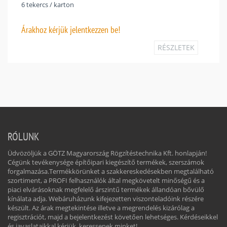
6 tekercs / karton
Árakhoz
kérjük jelentkezzen be!
RÉSZLETEK
RÓLUNK
Üdvözöljük a GÖTZ Magyarország Rögzítéstechnika Kft. honlapján!
Cégünk tevékenysége építőipari kiegészítő termékek, szerszámok
forgalmazása.Termékkörünket a szakkereskedésekben megtalálható
szortiment, a PROFI felhasználók által megkövetelt minőségű és a
piaci elvárásoknak megfelelő árszintű termékek állandóan bővülő
kínálata adja. Webáruházunk kifejezetten viszonteladóink részére
készült. Az árak megtekintése illetve a megrendelés kizárólag a
regisztrációt, majd a bejelentkezést követően lehetséges. Kérdéseikkel
és javaslataikkal kérjük, keressenek minket!