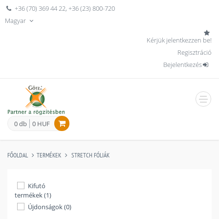
+36 (70) 369 44 22
,
+36 (23) 800-720
Magyar
Kérjük jelentkezzen be!
Regisztráció
Bejelentkezés
men
0 db
0 HUF
FŐOLDAL
TERMÉKEK
STRETCH FÓLIÁK
Kifutó
termékek (1)
Újdonságok (0)