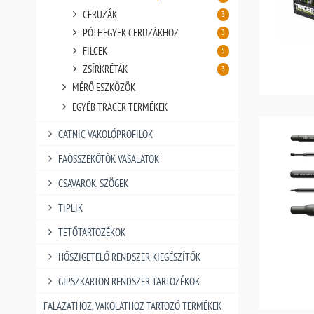
CERUZÁK
3
PÓTHEGYEK CERUZÁKHOZ
3
FILCEK
5
ZSÍRKRÉTÁK
3
MÉRŐ ESZKÖZÖK
EGYÉB TRACER TERMÉKEK
CATNIC VAKOLÓPROFILOK
FAÖSSZEKÖTŐK VASALATOK
CSAVAROK, SZÖGEK
TIPLIK
TETŐTARTOZÉKOK
HŐSZIGETELŐ RENDSZER KIEGÉSZÍTŐK
GIPSZKARTON RENDSZER TARTOZÉKOK
FALAZATHOZ, VAKOLATHOZ TARTOZÓ TERMÉKEK