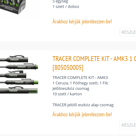
5 egység
1 szett / doboz
Árakhoz
kérjük jelentkezzen be!
RÉSZL
TRACER COMPLETE KIT - AMK3 1 C
[805050005]
TRACER COMPLETE KIT - AMK3
1 Ceruza, 1 Póthegy szett, 1 Filc
Jelőlöeszköz csomag
10 szett / karton
TRACER jelölő eszköz alap csomag
Árakhoz
kérjük jelentkezzen be!
RÉSZL