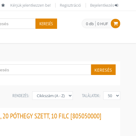
Kérjük jelentkezzen be!
Regisztráció
Bejelentkezés
KERESÉS
0 db
0 HUF
KERESÉS
RENDEZÉS:
TALÁLATOK:
 20 PÓTHEGY SZETT, 10 FILC [805050000]