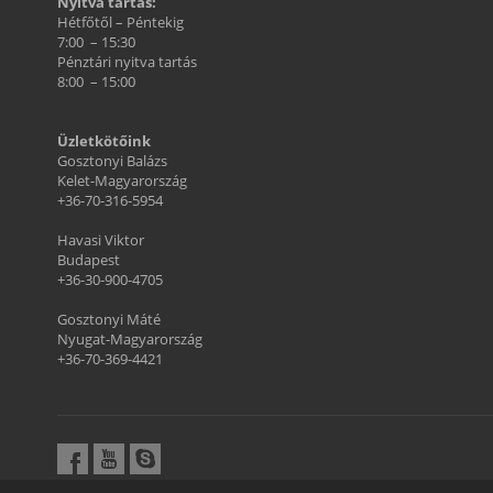
Nyitva tartás:
Hétfőtől – Péntekig
7:00 – 15:30
Pénztári nyitva tartás
8:00 – 15:00
Üzletkötőink
Gosztonyi Balázs
Kelet-Magyarország
+36-70-316-5954
Havasi Viktor
Budapest
+36-30-900-4705
Gosztonyi Máté
Nyugat-Magyarország
+36-70-369-4421