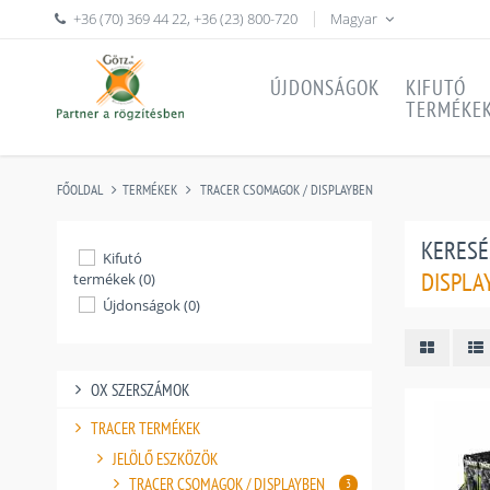
+36 (70) 369 44 22
,
+36 (23) 800-720
Magyar
ÚJDONSÁGOK
KIFUTÓ
TERMÉKE
FŐOLDAL
TERMÉKEK
TRACER CSOMAGOK / DISPLAYBEN
KERESÉ
Kifutó
DISPLA
termékek (0)
Újdonságok (0)
OX SZERSZÁMOK
TRACER TERMÉKEK
JELÖLŐ ESZKÖZÖK
TRACER CSOMAGOK / DISPLAYBEN
3