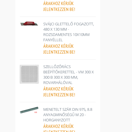
ÁRAKHOZ
KÉRJÜK
JELENTKEZZEN BE!
SVÁJCI GLETTELŐ FOGAZOTT,
480 X 130 MM -
ROZSDAMENTES 10X10MM
FANYÉLLEL
ÁRAKHOZ
KÉRJÜK
JELENTKEZZEN BE!
SZELLŐZŐRÁCS
BEÉPÍTŐKERETTEL - VM 300 X
300 B 300 X 300 MM,
ROVARHÁLÓVAL
ÁRAKHOZ
KÉRJÜK
JELENTKEZZEN BE!
MENETELT SZÁR DIN 975, 8.8
ANYAGMINŐSÉGŰ M 20 -
HORGANYZOTT
ÁRAKHOZ
KÉRJÜK