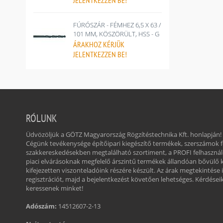
JELENTKEZZEN BE!
FÚRÓSZÁR - FÉMHEZ 6,5 X 63 /
101 MM, KÖSZÖRÜLT, HSS - G
ÁRAKHOZ
KÉRJÜK
JELENTKEZZEN BE!
RÓLUNK
Üdvözöljük a GÖTZ Magyarország Rögzítéstechnika Kft. honlapján!
Cégünk tevékenysége építőipari kiegészítő termékek, szerszámok
szakkereskedésekben megtalálható szortiment, a PROFI felhasznál
piaci elvárásoknak megfelelő árszintű termékek állandóan bővülő 
kifejezetten viszonteladóink részére készült. Az árak megtekintése 
regisztrációt, majd a bejelentkezést követően lehetséges. Kérdéseikk
keressenek minket!
Adószám:
14512607-2-13