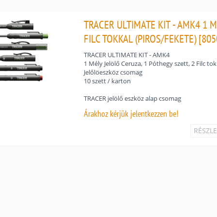
TRACER ULTIMATE KIT - AMK4 1 M
FILC TOKKAL (PIROS/FEKETE) [80
TRACER ULTIMATE KIT - AMK4
1 Mély Jelölő Ceruza, 1 Póthegy szett, 2 Filc to
Jelőlöeszköz csomag
10 szett / karton
TRACER jelölő eszköz alap csomag
Árakhoz
kérjük jelentkezzen be!
RÉSZL