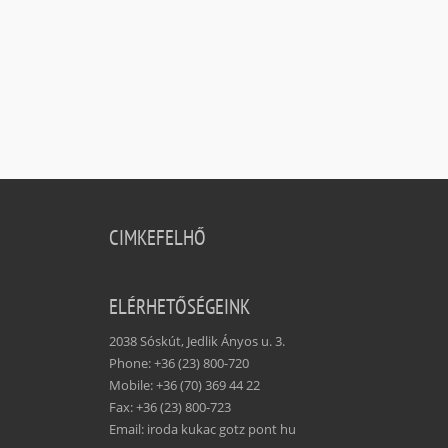
CIMKEFELHŐ
ELÉRHETŐSÉGEINK
2038 Sóskút, Jedlik Ányos u. 3.
Phone: +36 (23) 800-720
Mobile: +36 (70) 369 44 22
Fax: +36 (23) 800-723
Email: iroda kukac gotz pont hu