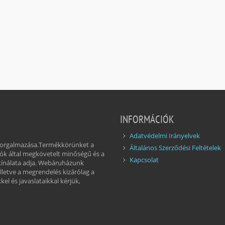
INFORMÁCIÓK
Adatvédelmi Irányelvek
 forgalmazása.Termékkörünket a
Általános Szerződési Feltételek
ók által megkövetelt minőségű és a
Kapcsolat
kínálata adja. Webáruházunk
illetve a megrendelés kizárólag a
el és javaslataikkal kérjük,