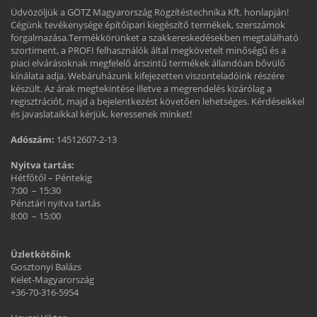
Üdvözöljük a GÖTZ Magyarország Rögzítéstechnika Kft. honlapján!
Cégünk tevékenysége építőipari kiegészítő termékek, szerszámok
forgalmazása.Termékkörünket a szakkereskedésekben megtalálható
szortiment, a PROFI felhasználók által megkövetelt minőségű és a
piaci elvárásoknak megfelelő árszintű termékek állandóan bővülő
kínálata adja. Webáruházunk kifejezetten viszonteladóink részére
készült. Az árak megtekintése illetve a megrendelés kizárólag a
regisztrációt, majd a bejelentkezést követően lehetséges. Kérdéseikkel
és javaslataikkal kérjük, keressenek minket!
Adószám:
14512607-2-13
Nyitva tartás:
Hétfőtől – Péntekig
7:00 – 15:30
Pénztári nyitva tartás
8:00 – 15:00
Üzletkötőink
Gosztonyi Balázs
Kelet-Magyarország
+36-70-316-5954